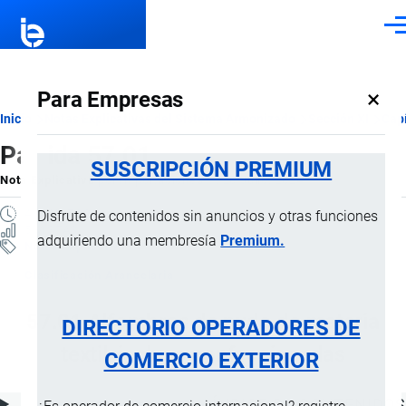
Pasar al contenido principal
Men
×
Para Empresas
Ruta
Inicio
Notas Explicativas del Sistema Armonizado
Sección XI
Capí
Partida 57.01
de
SUSCRIPCIÓN PREMIUM
Nota Explicativa
por
Importaciones …
, 20 Julio, 2024
navegación
4 MINUTOS
Disfrute de contenidos sin anuncios y otras funciones
5 VISTAS
adquiriendo una membresía
Premium.
Notas Explicativas
Clasificación Arancelaria
57.01 Alfombras de nudo de materia
DIRECTORIO OPERADORES DE
textil, incluso confeccionadas
COMERCIO EXTERIOR
ÍNDICE DE CONTENIDOS