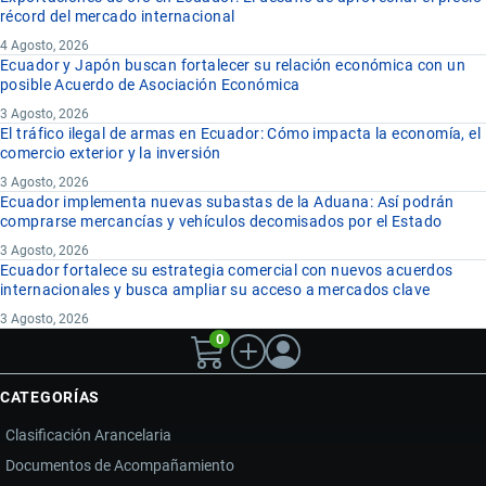
récord del mercado internacional
4 Agosto, 2026
Ecuador y Japón buscan fortalecer su relación económica con un
posible Acuerdo de Asociación Económica
3 Agosto, 2026
El tráfico ilegal de armas en Ecuador: Cómo impacta la economía, el
comercio exterior y la inversión
3 Agosto, 2026
Ecuador implementa nuevas subastas de la Aduana: Así podrán
comprarse mercancías y vehículos decomisados por el Estado
3 Agosto, 2026
Ecuador fortalece su estrategia comercial con nuevos acuerdos
internacionales y busca ampliar su acceso a mercados clave
3 Agosto, 2026
0
CATEGORÍAS
Clasificación Arancelaria
Documentos de Acompañamiento