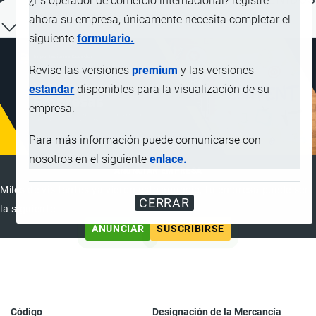
¿Es operador de comercio internacional? registre
ahora su empresa, únicamente necesita completar el
siguiente
formulario.
Revise las versiones
premium
y las versiones
estandar
disponibles para la visualización de su
empresa.
Para más información puede comunicarse con
nosotros en el siguiente
enlace.
ANUNCIAR EMPRESA
Miles de visitantes ya vieron este anuncio, tu empresa puede ser
CERRAR
la siguiente
ANUNCIAR
SUSCRIBIRSE
Código
Designación de la Mercancía