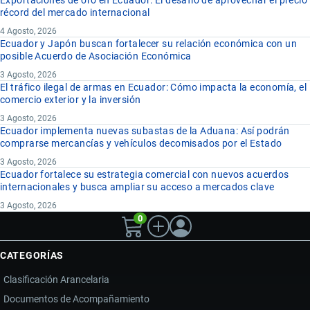
Exportaciones de oro en Ecuador: El desafío de aprovechar el precio
récord del mercado internacional
4 Agosto, 2026
Ecuador y Japón buscan fortalecer su relación económica con un
posible Acuerdo de Asociación Económica
3 Agosto, 2026
El tráfico ilegal de armas en Ecuador: Cómo impacta la economía, el
comercio exterior y la inversión
3 Agosto, 2026
Ecuador implementa nuevas subastas de la Aduana: Así podrán
comprarse mercancías y vehículos decomisados por el Estado
3 Agosto, 2026
Ecuador fortalece su estrategia comercial con nuevos acuerdos
internacionales y busca ampliar su acceso a mercados clave
3 Agosto, 2026
0
CATEGORÍAS
Clasificación Arancelaria
Documentos de Acompañamiento