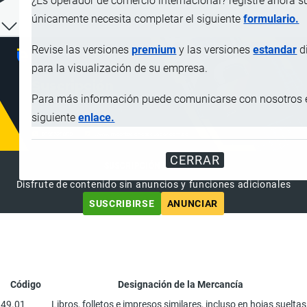
¿Es operador de comercio internacional? registre ahora 
únicamente necesita completar el siguiente
formulario.
Revise las versiones
premium
y las versiones
estandar
d
para la visualización de su empresa.
Para más información puede comunicarse con nosotros 
siguiente
enlace.
CERRAR
SUSCRIPCIÓN PREMIUM
Disfrute de contenido sin anuncios y funciones adicionales
SUSCRIBIRSE
ANUNCIAR
Código
Designación de la Mercancía
49.01
Libros, folletos e impresos similares, incluso en hojas sueltas