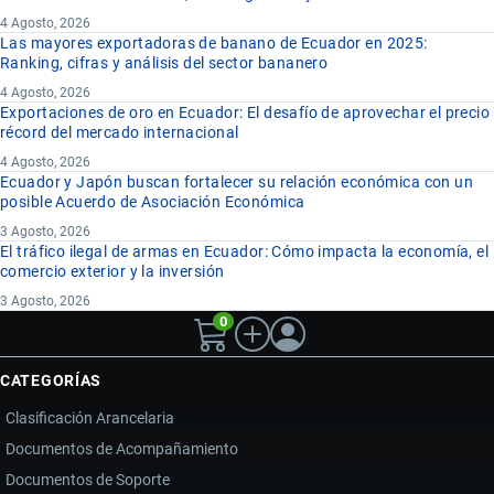
4 Agosto, 2026
Las mayores exportadoras de banano de Ecuador en 2025:
Ranking, cifras y análisis del sector bananero
4 Agosto, 2026
Exportaciones de oro en Ecuador: El desafío de aprovechar el precio
récord del mercado internacional
4 Agosto, 2026
Ecuador y Japón buscan fortalecer su relación económica con un
posible Acuerdo de Asociación Económica
3 Agosto, 2026
El tráfico ilegal de armas en Ecuador: Cómo impacta la economía, el
comercio exterior y la inversión
3 Agosto, 2026
0
CATEGORÍAS
Clasificación Arancelaria
Documentos de Acompañamiento
Documentos de Soporte