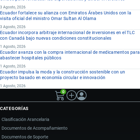
3 Agosto, 2026
Ecuador fortalece su alianza con Emiratos Árabes Unidos con la
visita oficial del ministro Omar Sultan Al Olama
3 Agosto, 2026
Ecuador incorpora arbitraje internacional de inversiones en el TLC
con Canadá bajo nuevas condiciones constitucionales
1 Agosto, 2026
Ecuador avanza con la compra internacional de medicamentos para
abastecer hospitales públicos
1 Agosto, 2026
Ecuador impulsa la moda y la construcción sostenible con un
proyecto basado en economía circular e innovación
1 Agosto, 2026
0
CATEGORÍAS
Clasificación Arancelaria
Documentos de Acompañamiento
Documentos de Soporte