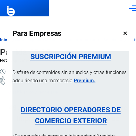
Pasar al contenido principal
Men
×
Para Empresas
Ruta
Inicio
Notas Explicativas del Sistema Armonizado
Sección X
Capí
Partida 49.10
de
SUSCRIPCIÓN PREMIUM
Nota Explicativa
por
Importaciones …
, 19 Julio, 2024
navegación
2 MINUTOS
Disfrute de contenidos sin anuncios y otras funciones
3 VISTAS
adquiriendo una membresía
Premium.
Notas Explicativas
Clasificación Arancelaria
49.10 Calendarios de cualquier clase
DIRECTORIO OPERADORES DE
impresos, incluidos los tacos de
COMERCIO EXTERIOR
calendario