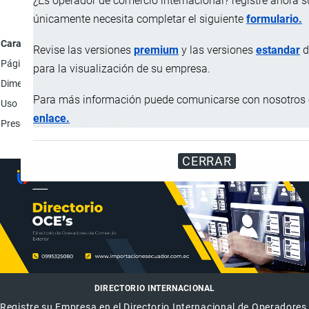
¿Es operador de comercio internacional? registre ahora 
únicamente necesita completar el siguiente
formulario.
Característica
Descripción
Revise las versiones
premium
y las versiones
estandar
d
Páginas
64 de papel con tapa de cartón.
para la visualización de su empresa.
Dimensiones
24 x 17 cm
Para más información puede comunicarse con nosotros e
Uso
Lectura y actividad lúdica para niños mayores de 3 años.
enlace.
Presentación
Unidad en bolsa.
CERRAR
DIRECTORIO INTERNACIONAL
Registre su Empresa en el Directorio Internacional de Operadores