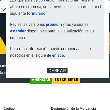
¿Es operador de comercio internacional? registre
ahora su empresa, únicamente necesita completar el
siguiente
formulario.
Revise las versiones
premium
y las versiones
estandar
disponibles para la visualización de su
empresa.
Para más información puede comunicarse con
nosotros en el siguiente
enlace.
ANUNCIAR EMPRESA
Miles de visitantes ya vieron este anuncio, tu empresa puede ser
CERRAR
la siguiente
ANUNCIAR
SUSCRIBIRSE
Código
Designación de la Mercancía