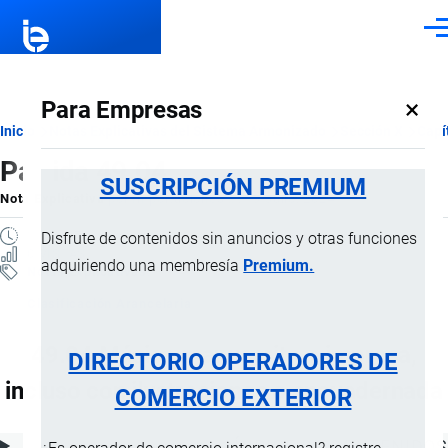
Pasar al contenido principal
Men
×
Para Empresas
Ruta
Inicio
Notas Explicativas del Sistema Armonizado
Sección X
Capí
Partida 49.04
de
SUSCRIPCIÓN PREMIUM
Nota Explicativa
por
Importaciones …
, 19 Julio, 2024
navegación
1 MINUTO
Disfrute de contenidos sin anuncios y otras funciones
0 VISTAS
adquiriendo una membresía
Premium.
Notas Explicativas
Clasificación Arancelaria
49.04 Música manuscrita o impresa,
DIRECTORIO OPERADORES DE
incluso con ilustraciones o encuadernada
COMERCIO EXTERIOR
ÍNDICE DE CONTENIDOS