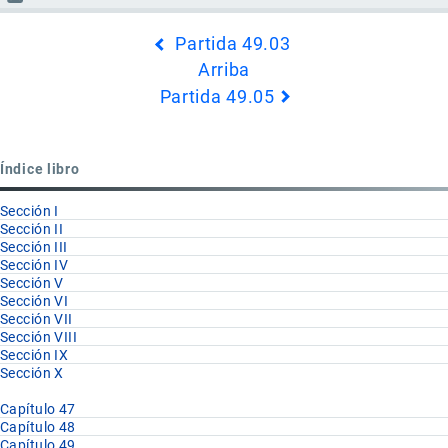
Enlaces
Partida 49.03
transversales
Arriba
de
Partida 49.05
Book
para
Partida
Índice libro
49.04
Sección I
Sección II
Sección III
Sección IV
Sección V
Sección VI
Sección VII
Sección VIII
Sección IX
Sección X
Capítulo 47
Capítulo 48
Capítulo 49