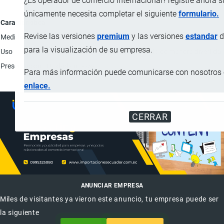
¿Es operador de comercio internacional? registre ahora 
únicamente necesita completar el siguiente
formulario.
Característica
Revise las versiones
premium
y las versiones
estandar
d
Medidas
20.50 x 14 cm
para la visualización de su empresa.
Uso
Libro de lectura ficción, aprendiendo de manera divertida 
Presentación
Unidad en bolsa.
Para más información puede comunicarse con nosotros e
enlace.
CERRAR
ANUNCIAR EMPRESA
Miles de visitantes ya vieron este anuncio, tu empresa puede ser
la siguiente