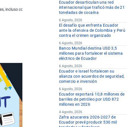
U.F
Ecuador desarticulan una red
internacional que traficó más de 21
s, incluso con ilustraciones, adornos o aplicaciones, o con sobres.
u
toneladas de cocaína
6 Agosto, 2026
El desafío que enfrenta Ecuador
ante la ofensiva de Colombia y Perú
contra el crimen organizado
6 Agosto, 2026
Banco Mundial destina USD 3,5
millones para fortalecer el sistema
eléctrico de Ecuador
6 Agosto, 2026
Ecuador e Israel fortalecen su
alianza con acuerdos de seguridad,
comercio e inversión
6 Agosto, 2026
Ecuador exportará 10,8 millones de
barriles de petróleo por USD 872
millones en 2026
4 Agosto, 2026
Zafra azucarera 2026-2027 de
Ecuador prevé producir 530 mil