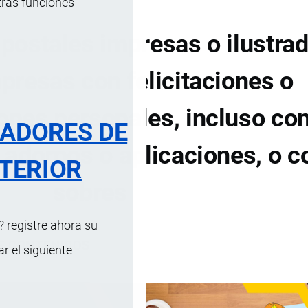
tras funciones
 postales impresas o ilustrad
mpresas con felicitaciones o
nes personales, incluso co
RADORES DE
, adornos o aplicaciones, o c
TERIOR
sobres
 registre ahora su
DE CONTENIDOS
 el siguiente