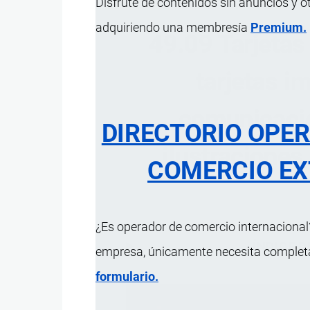
Disfrute de contenidos sin anuncios y o
adquiriendo una membresía
Premium.
49.09 Tarjetas
tarjetas i
comunicacio
DIRECTORIO OPE
ilustraciones
COMERCIO EX
¿Es operador de comercio internacional?
ÍNDICE 
empresa, únicamente necesita completar
formulario.