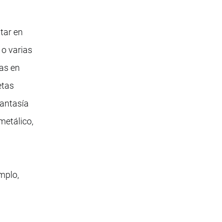
tar en
 o varias
das en
etas
fantasía
metálico,
mplo,