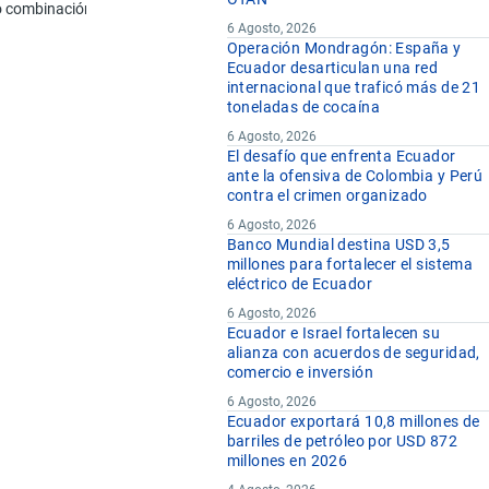
e o combinación similar con otras materias.
6 Agosto, 2026
kg
Operación Mondragón: España y
Ecuador desarticulan una red
internacional que traficó más de 21
kg
toneladas de cocaína
kg
6 Agosto, 2026
El desafío que enfrenta Ecuador
ante la ofensiva de Colombia y Perú
contra el crimen organizado
kg
6 Agosto, 2026
kg
Banco Mundial destina USD 3,5
millones para fortalecer el sistema
eléctrico de Ecuador
kg
6 Agosto, 2026
kg
Ecuador e Israel fortalecen su
alianza con acuerdos de seguridad,
comercio e inversión
kg
6 Agosto, 2026
kg
Ecuador exportará 10,8 millones de
barriles de petróleo por USD 872
millones en 2026
kg