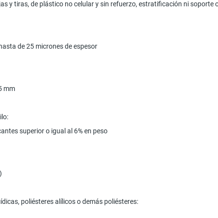
s y tiras, de plástico no celular y sin refuerzo, estratificación ni soport
a hasta de 25 micrones de espesor
a 5 mm
lo:
icantes superior o igual al 6% en peso
)
ídicas, poliésteres alílicos o demás poliésteres: