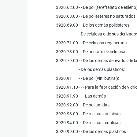
3920.62.00
- - De poli(tereftalato de etileno
3920.63.00
- - De poliésteres no saturados
3920.69.00
- - De los demás poliésteres
- De celulosa o de sus derivado
3920.71.00
- - De celulosa regenerada
3920.73.00
- - De acetato de celulosa
3920.79.00
- - De los demás derivados de l
- De los demás plásticos:
3920.91
- - De poli(vinilbutiral):
3920.91.10
- - - Para la fabricación de vidr
3920.91.90
- - - Las demás
3920.92.00
- - De poliamidas
3920.93.00
- - De resinas amínicas
3920.94.00
- - De resinas fenólicas
3920.99.00
- - De los demás plásticos