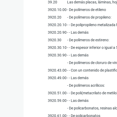
39.20
Las demás placas, láminas, hoja
3920.10.00
- De polímeros de etileno
3920.20
- De polímeros de propileno:
3920.20.10
- - De polipropileno metalizad
3920.20.90
- - Las demás
3920.30
- De polímeros de estireno:
3920.30.10
- - De espesor inferior o igual 
3920.30.90
- - Las demás
- De polímeros de cloruro de vini
3920.43.00
- - Con un contenido de plastif
3920.49.00
- - Las demás
- De polímeros acrílicos:
3920.51.00
- - De poli(metacrilato de metilo
3920.59.00
- - Las demás
- De policarbonatos, resinas alc
3920.61.00
- - De policarbonatos