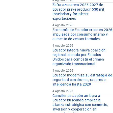
4 Agosto, 2026
Zafra azucarera 2026-2027 de
kg
Ecuador prevé producir 530 mil
kg
toneladas y fortalecer
exportaciones
kg
4 Agosto, 2026
Economía de Ecuador crece en 2026
impulsada por consumo interno y
kg
aumento de ventas formales
kg
4 Agosto, 2026
kg
Ecuador integra nueva coalición
regional liderada por Estados
Unidos para combatir el crimen
organizado transnacional
4 Agosto, 2026
kg
Ecuador moderniza su estrategia de
kg
seguridad con drones, radares e
inteligencia hasta 2029
kg
4 Agosto, 2026
kg
Canciller de Japón arribara a
Ecuador buscando ampliar la
kg
alianza estratégica con comercio,
kg
inversión y cooperación en