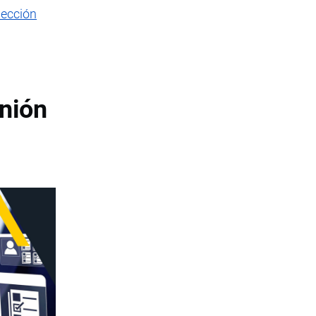
ección
nión