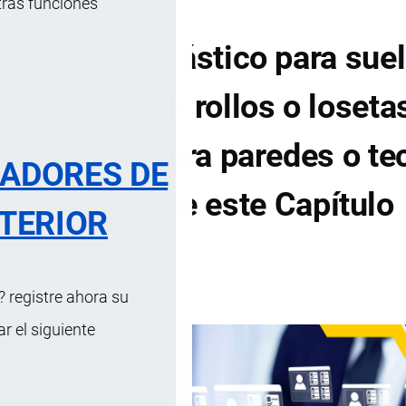
tras funciones
ientos de plástico para suel
dhesivos, en rollos o loseta
e plástico para paredes o te
RADORES DE
n la Nota 9 de este Capítulo
TERIOR
DE CONTENIDOS
 registre ahora su
 el siguiente