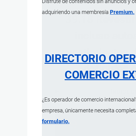
Disfrute de contenidos sin anuncios y o
adquiriendo una membresía
Premium.
39.18 Revestim
incluso autoa
revestimientos d
DIRECTORIO OPE
definidos e
COMERCIO EX
ÍNDICE 
¿Es operador de comercio internacional?
empresa, únicamente necesita completar
formulario.