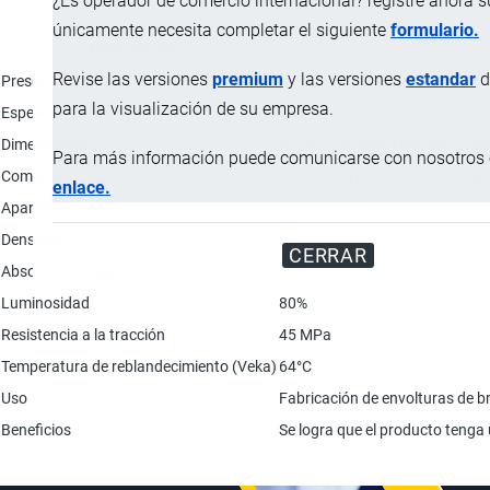
¿Es operador de comercio internacional? registre ahora 
únicamente necesita completar el siguiente
formulario.
Característica
Revise las versiones
premium
y las versiones
estandar
d
Presentación
Rollo.
para la visualización de su empresa.
Espesor
0.1582 mm
Dimensiones
Ancho: 170 mm; Longitud: Pers
Para más información puede comunicarse con nosotros e
Composición
Resinas de policloruro de vinilo
enlace.
Apariencia
Transparente.
Densidad
1.36 g/cm3
CERRAR
Absorción de agua
0.08%
Luminosidad
80%
Resistencia a la tracción
45 MPa
Temperatura de reblandecimiento (Veka)
64°C
Uso
Fabricación de envolturas de b
Beneficios
Se logra que el producto tenga