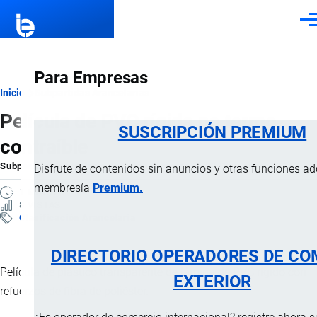
Pasar al contenido principal
Men
Para Empresas
Ruta
Inicio
Subpartidas Arancelarias
Película de PVC rígida no termo-
de
SUSCRIPCIÓN PREMIUM
contraíble
navegación
Subpartida Arancelaria
por
Importaciones …
, 23 Diciembre, 2024
Disfrute de contenidos sin anuncios y otras funciones a
membresía
Premium.
1 MINUTO
8 VISTAS
Clasificación Arancelaria
DIRECTORIO OPERADORES DE CO
Película de plástico transparente de lámina de PVC rígido con
EXTERIOR
refuerzos de fibra de poliéster.