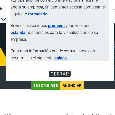
¿Es operador de comercio internacional? registre
ahora su empresa, únicamente necesita completar el
ÍNDICE DE CONTENIDOS
siguiente
formulario.
Revise las versiones
premium
y las versiones
estandar
disponibles para la visualización de su
empresa.
Para más información puede comunicarse con
nosotros en el siguiente
enlace.
SUSCRIPCIÓN PREMIUM
CERRAR
Disfrute de contenido sin anuncios y funciones adicionales
SUSCRIBIRSE
ANUNCIAR