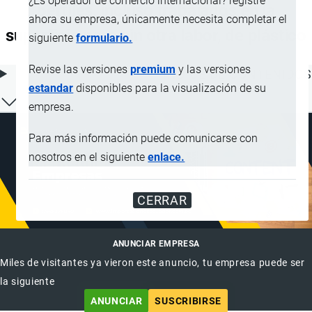
¿Es operador de comercio internacional? registre
perfiles, incluso trabajados en la
ahora su empresa, únicamente necesita completar el
superficie pero sin otra labor, de plástico
siguiente
formulario.
Revise las versiones
premium
y las versiones
ÍNDICE DE CONTENIDOS
estandar
disponibles para la visualización de su
empresa.
Para más información puede comunicarse con
nosotros en el siguiente
enlace.
CERRAR
ANUNCIAR EMPRESA
Miles de visitantes ya vieron este anuncio, tu empresa puede ser
la siguiente
ANUNCIAR
SUSCRIBIRSE