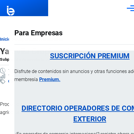
Pasar al contenido principal
Men
Para Empresas
Ruta
Inicio
Subpartidas Arancelarias
Yaravita Cropboost
de
SUSCRIPCIÓN PREMIUM
Subpartida Arancelaria
por
Importaciones …
, 4 Enero, 2025
navegación
1 MINUTO
Disfrute de contenidos sin anuncios y otras funciones a
1 VISTAS
membresía
Premium.
Clasificación Arancelaria
Producto líquido concentrado para aplicación foliar en cultivos
DIRECTORIO OPERADORES DE CO
agrícolas.
EXTERIOR