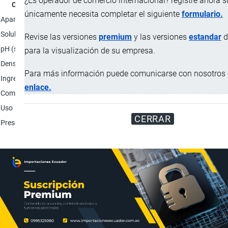
¿Es operador de comercio internacional? registre ahora 
Característica
únicamente necesita completar el siguiente
formulario.
Apariencia
Solución líquida concentrada.
Solubilidad
Soluble en agua en todas las proporciones.
Revise las versiones
premium
y las versiones
estandar
d
pH (solución al 10%)
2
para la visualización de su empresa.
Densidad
1.491 kg/l
Para más información puede comunicarse con nosotros e
Ingredientes
Mezcla a base de fosfato monopotásico, ácido fosfó
enlace.
Composición química
Fósforo (P2O5): 29.5%; Potasio (K2O): 5%; Magnesi
Uso
Fertilizante de uso agrícola.
CERRAR
Presentación
Envase de 1 y 10 L.