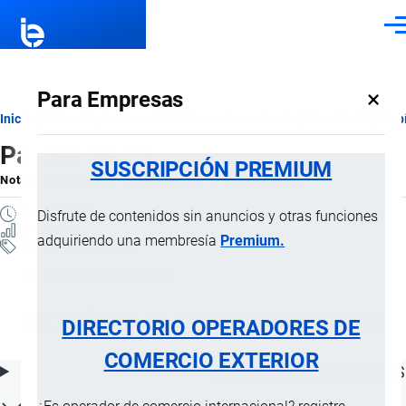
Pasar al contenido principal
Men
×
Para Empresas
Ruta
Inicio
Notas Explicativas del Sistema Armonizado
Sección VI
Capí
Partida 28.17
de
SUSCRIPCIÓN PREMIUM
Nota Explicativa
por
Importaciones …
, 18 Julio, 2024
navegación
2 MINUTOS
Disfrute de contenidos sin anuncios y otras funciones
7 VISTAS
adquiriendo una membresía
Premium.
Notas Explicativas
Clasificación Arancelaria
28.17 Óxido de cinc; peróxido de cinc
DIRECTORIO OPERADORES DE
COMERCIO EXTERIOR
ÍNDICE DE CONTENIDOS