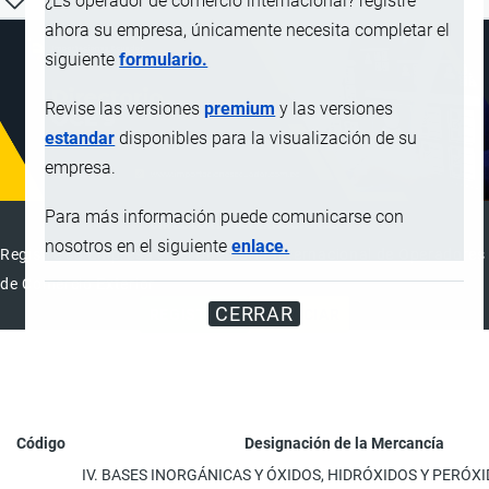
¿Es operador de comercio internacional? registre
ahora su empresa, únicamente necesita completar el
siguiente
formulario.
Revise las versiones
premium
y las versiones
estandar
disponibles para la visualización de su
empresa.
Para más información puede comunicarse con
DIRECTORIO INTERNACIONAL
nosotros en el siguiente
enlace.
Registre su Empresa en el Directorio Internacional de Operadores
de Comercio Exterior
CERRAR
REGISTRAR
ANUNCIAR
Código
Designación de la Mercancía
IV. BASES INORGÁNICAS Y ÓXIDOS, HIDRÓXIDOS Y PERÓX