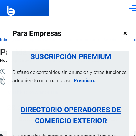
Pasar al contenido principal
Men
×
Para Empresas
Ruta
Inicio
Notas Explicativas del Sistema Armonizado
Sección VI
Capí
Partida 28.22
de
SUSCRIPCIÓN PREMIUM
Nota Explicativa
por
Importaciones …
, 18 Julio, 2024
navegación
2 MINUTOS
Disfrute de contenidos sin anuncios y otras funciones
5 VISTAS
adquiriendo una membresía
Premium.
Notas Explicativas
Clasificación Arancelaria
28.22 Óxidos e hidróxidos de cobalto;
DIRECTORIO OPERADORES DE
óxidos de cobalto comerciales
COMERCIO EXTERIOR
ÍNDICE DE CONTENIDOS