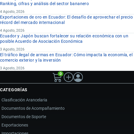
Ranking, cifras y análisis del sector bananero
4 Agosto, 2026
Exportaciones de oro en Ecuador: El desafío de aprovechar el precio
récord del mercado internacional
4 Agosto, 2026
Ecuador y Japón buscan fortalecer su relación económica con un
posible Acuerdo de Asociación Económica
3 Agosto, 2026
El tráfico ilegal de armas en Ecuador: Cómo impacta la economía, el
comercio exterior y la inversión
3 Agosto, 2026
0
CATEGORÍAS
Clasificación Arancelaria
Documentos de Acompañamiento
Documentos de Soporte
Exportaciones
Importaciones