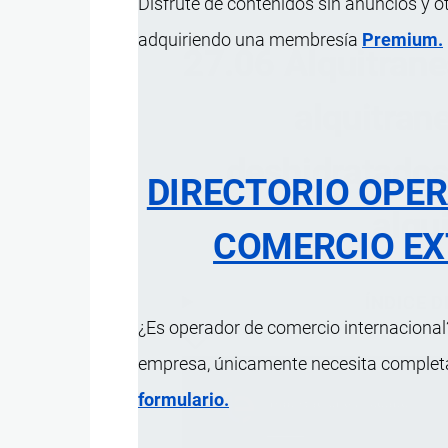
Disfrute de contenidos sin anuncios y o
adquiriendo una membresía
Premium.
27.06 Alquitranes
alquitran
deshidratados
DIRECTORIO OPE
alqu
COMERCIO EX
ÍNDICE 
¿Es operador de comercio internacional?
empresa, únicamente necesita completar
formulario.