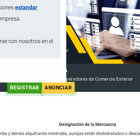
siones
estandar
 empresa.
se con nosotros en el
DIRECTORIO INTERNACIONAL
el Directorio Internacional de Operadores de Comercio Exterior
REGISTRAR
ANUNCIAR
Designación de la Mercancía
o turba y demás alquitranes minerales, aunque estén deshidratados o desca