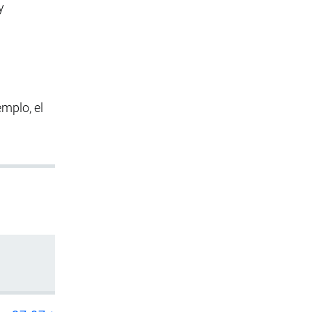
y
emplo, el