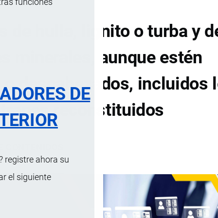
tras funciones
 de hulla, lignito o turba y
es minerales, aunque estén
 o descabezados, incluidos 
RADORES DE
itranes reconstituidos
TERIOR
DE CONTENIDOS
 registre ahora su
 el siguiente