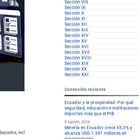
Sección VIII
Sección IX
Sección X
Sección XI
Sección XII
Sección XIII
Sección XIV
Sección XV
Sección XVI
Sección XVII
Sección XVIII
Sección XIX
Sección XX
Sección XXI
Contenido reciente
Ecuador y la prosperidad: Por qué
seguridad, educación e instituciones
importan más que el PIB
8 Agosto, 2026
U.F
Minería en Ecuador crece 65,3% y
bezados, incluidos los alquitranes reconstituidos.
kg
alcanza USD 1.381 millones en
exportaciones