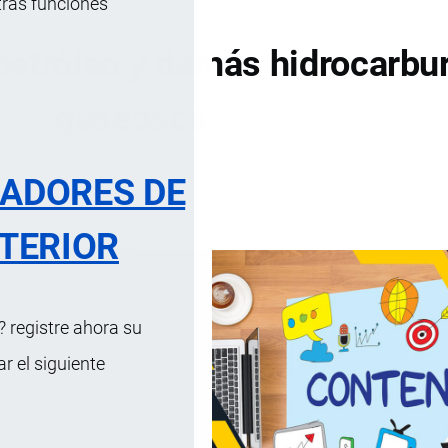
tras funciones
petróleo y demás hidrocarbu
gaseosos
RADORES DE
DE CONTENIDOS
TERIOR
 registre ahora su
 el siguiente