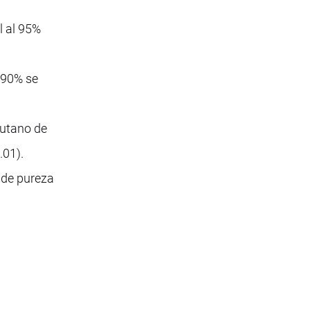
l al 95%
l 90% se
butano de
.01).
 de pureza