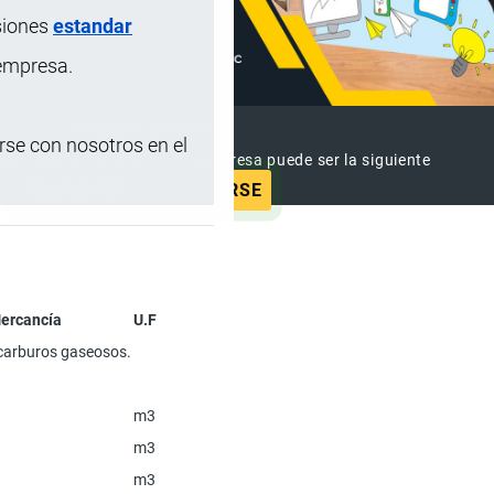
siones
estandar
 empresa.
ANUNCIAR EMPRESA
se con nosotros en el
 ya vieron este anuncio, tu empresa puede ser la siguiente
ANUNCIAR
SUSCRIBIRSE
Mercancía
U.F
ocarburos gaseosos.
m3
m3
m3