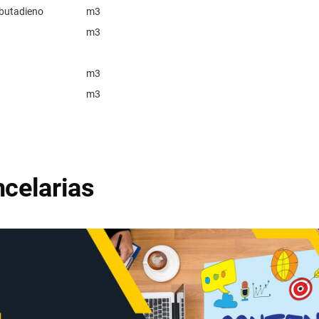
y butadieno
m3
m3
m3
m3
celarias