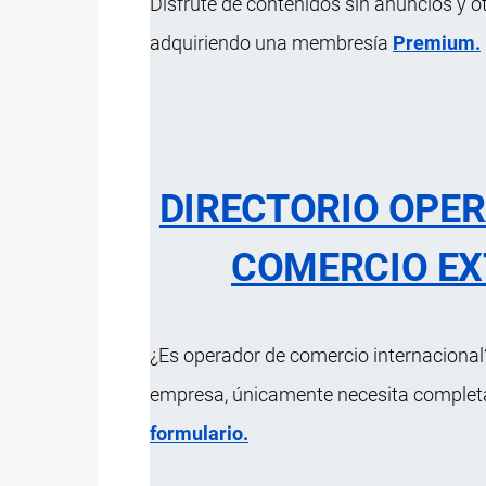
Disfrute de contenidos sin anuncios y o
adquiriendo una membresía
Premium.
27.11 Gas de 
DIRECTORIO OPE
ÍNDICE 
COMERCIO EX
¿Es operador de comercio internacional?
empresa, únicamente necesita completar
formulario.