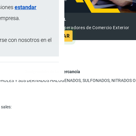
siones
estandar
 empresa.
DIRECTORIO INTERNACIONAL
el Directorio Internacional de Operadores de Comercio Exterior
REGISTRAR
ANUNCIAR
se con nosotros en el
Designación de la Mercancía
LCOHOLES Y SUS DERIVADOS HALOGENADOS, SULFONADOS, NITRADOS 
 sales: