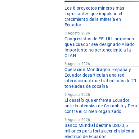
Los 8 proyectos mineros más
importantes que impulsan el
kg
crecimiento de la minería en
kg
Ecuador
kg
6 Agosto, 2026
Congresistas de EE. UU. proponen
kg
que Ecuador sea designado Aliado
Importante no perteneciente a la
OTAN
kg
6 Agosto, 2026
kg
Operación Mondragón: España y
Ecuador desarticulan una red
kg
internacional que traficó más de 21
toneladas de cocaína
6 Agosto, 2026
kg
El desafío que enfrenta Ecuador
kg
ante la ofensiva de Colombia y Perú
contra el crimen organizado
6 Agosto, 2026
Banco Mundial destina USD 3,5
millones para fortalecer el sistema
eléctrico de Ecuador