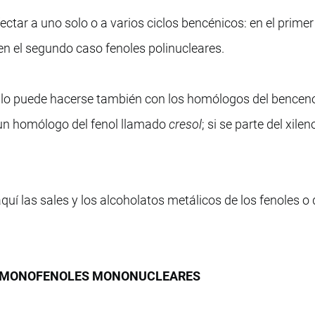
ectar a uno solo o a varios ciclos bencénicos: en el prime
n el segundo caso fenoles polinucleares.
xilo puede hacerse también con los homólogos del benceno
e un homólogo del fenol llamado
cresol
; si se parte del xilen
í las sales y los alcoholatos metálicos de los fenoles o 
 MONOFENOLES MONONUCLEARES