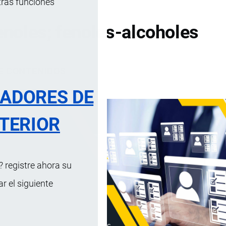
tras funciones
noles; fenoles-alcoholes
DE CONTENIDOS
RADORES DE
TERIOR
 registre ahora su
 el siguiente