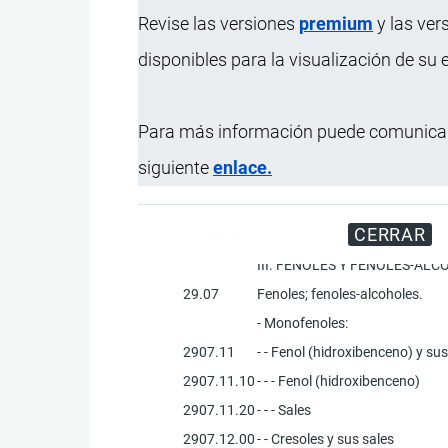
Revise las versiones
premium
y las ver
disponibles para la visualización de su
Registre su Empresa en 
Para más información puede comunicar
siguiente
enlace.
CERRAR
Código
III. FENOLES Y FENOLES-A
29.07
Fenoles; fenoles-alcoholes.
- Monofenoles:
2907.11
- - Fenol (hidroxibenceno) y sus
2907.11.10
- - - Fenol (hidroxibenceno)
2907.11.20
- - - Sales
2907.12.00
- - Cresoles y sus sales