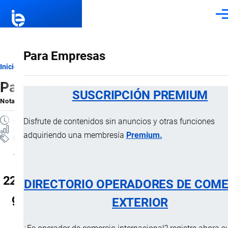
Pasar al contenido principal
Men
Para Empresas
Ruta
Inicio
Notas Explicativas del Sistema Armonizado
Sección IV
Capí
Partida 22.02
de
SUSCRIPCIÓN PREMIUM
Nota Explicativa
por
Importaciones …
, 17 Julio, 2024
navegación
4 MINUTOS
Disfrute de contenidos sin anuncios y otras funciones
36 VISTAS
adquiriendo una membresía
Premium.
Notas Explicativas
Clasificación Arancelaria
22.02 Agua, incluidas el agua mineral y la
DIRECTORIO OPERADORES DE COME
gaseada, con adición de azúcar u otro
EXTERIOR
edulcorante o aromatizada, y demás