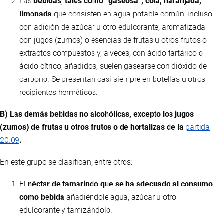
Las
bebidas, tales como “gaseosa”, cola, naranjada,
limonada
que consisten en agua potable común, incluso
con adición de azúcar u otro edulcorante, aromatizada
con jugos (zumos) o esencias de frutas u otros frutos o
extractos compuestos y, a veces, con ácido tartárico o
ácido cítrico, añadidos; suelen gasearse con dióxido de
carbono. Se presentan casi siempre en botellas u otros
recipientes herméticos.
B) Las demás bebidas no alcohólicas, excepto los jugos
(zumos) de frutas u otros frutos o de hortalizas de la
partida
20.09
.
En este grupo se clasifican, entre otros:
El
néctar de tamarindo que se ha adecuado al consumo
como bebida
añadiéndole agua, azúcar u otro
edulcorante y tamizándolo.