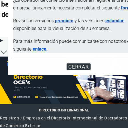
¿Es operador de comercio internacional? registre ahora s
bebidas no alcohólicas, excepto los jugos
empresa, únicamente necesita completar el siguiente
for
de frutas u otros frutos o de hortalizas de
Revise las versiones
premium
y las versiones
estandar
la partida 20.09
disponibles para la visualización de su empresa.
ÍNDICE DE CONTENIDOS
Para más información puede comunicarse con nosotros e
siguiente
enlace.
CERRAR
DIRECTORIO INTERNACIONAL
Registre su Empresa en el Directorio Internacional de Operadores
de Comercio Exterior