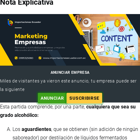
Nota Explicativa
ANUNCIAR EMPRESA
Miles de visitantes ya vieron este anuncio, tu empresa puede ser
la siguiente
ANUNCIAR
SUSCRIBIRSE
Esta partida comprende, por una parte,
cualquiera que sea su
grado alcohólico:
Los
aguardientes
, que se obtienen (sin adición de ningún
saboreador) por destilación de líquidos fermentados