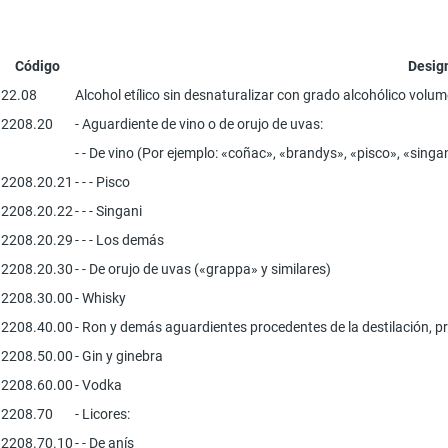
Código
Desig
22.08
Alcohol etílico sin desnaturalizar con grado alcohólico volumé
2208.20
- Aguardiente de vino o de orujo de uvas:
- - De vino (Por ejemplo: «coñac», «brandys», «pisco», «singan
2208.20.21
- - - Pisco
2208.20.22
- - - Singani
2208.20.29
- - - Los demás
2208.20.30
- - De orujo de uvas («grappa» y similares)
2208.30.00
- Whisky
2208.40.00
- Ron y demás aguardientes procedentes de la destilación, p
2208.50.00
- Gin y ginebra
2208.60.00
- Vodka
2208.70
- Licores:
2208.70.10
- - De anís