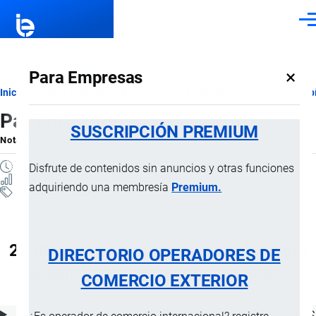
Pasar al contenido principal
Men
×
Para Empresas
Ruta
Inicio
Notas Explicativas del Sistema Armonizado
Sección IV
Capí
Partida 22.09
de
SUSCRIPCIÓN PREMIUM
Nota Explicativa
por
Importaciones …
, 17 Julio, 2024
navegación
2 MINUTOS
Disfrute de contenidos sin anuncios y otras funciones
20 VISTAS
adquiriendo una membresía
Premium.
Notas Explicativas
Clasificación Arancelaria
22.09 Vinagre y sucedáneos del vinagre
DIRECTORIO OPERADORES DE
obtenidos a partir del ácido acético
COMERCIO EXTERIOR
ÍNDICE DE CONTENIDOS