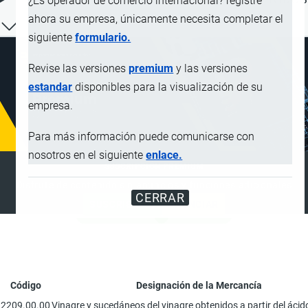
¿Es operador de comercio internacional? registre
ahora su empresa, únicamente necesita completar el
siguiente
formulario.
Revise las versiones
premium
y las versiones
estandar
disponibles para la visualización de su
empresa.
Para más información puede comunicarse con
nosotros en el siguiente
enlace.
SUSCRIPCIÓN PREMIUM
Disfrute de contenido sin anuncios y funciones adicionales
CERRAR
SUSCRIBIRSE
ANUNCIAR
Código
Designación de la Mercancía
2209.00.00
Vinagre y sucedáneos del vinagre obtenidos a partir del ácid