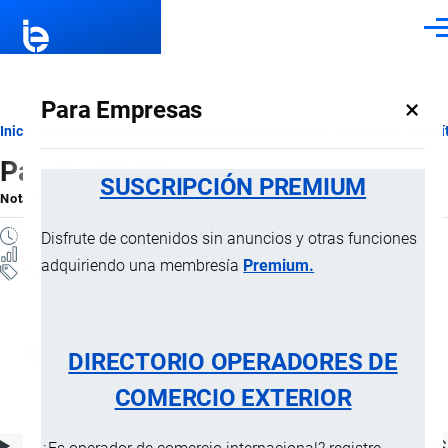
Pasar al contenido principal
Men
×
Para Empresas
Ruta
Inicio
Notas Explicativas del Sistema Armonizado
Sección II
Capí
Partida 08.08
de
SUSCRIPCIÓN PREMIUM
Nota Explicativa
por
Importaciones …
, 16 Julio, 2024
navegación
1 MINUTO
Disfrute de contenidos sin anuncios y otras funciones
10 VISTAS
adquiriendo una membresía
Premium.
Notas Explicativas
Clasificación Arancelaria
08.08 Manzanas, peras y membrillos,
DIRECTORIO OPERADORES DE
frescos
COMERCIO EXTERIOR
ÍNDICE DE CONTENIDOS