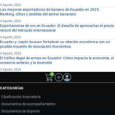
4 Agosto, 2026
Las mayores exportadoras de banano de Ecuador en 2025:
Ranking, cifras y análisis del sector bananero
4 Agosto, 2026
Exportaciones de oro en Ecuador: El desafío de aprovechar el precio
récord del mercado internacional
4 Agosto, 2026
Ecuador y Japón buscan fortalecer su relación económica con un
posible Acuerdo de Asociación Económica
3 Agosto, 2026
El tráfico ilegal de armas en Ecuador: Cómo impacta la economía, el
comercio exterior y la inversión
3 Agosto, 2026
0
CATEGORÍAS
Clasificación Arancelaria
Documentos de Acompañamiento
Documentos de Soporte