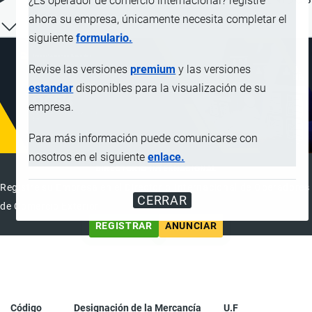
¿Es operador de comercio internacional? registre
ahora su empresa, únicamente necesita completar el
siguiente
formulario.
Revise las versiones
premium
y las versiones
estandar
disponibles para la visualización de su
empresa.
Para más información puede comunicarse con
nosotros en el siguiente
enlace.
DIRECTORIO INTERNACIONAL
Registre su Empresa en el Directorio Internacional de Operadores
CERRAR
de Comercio Exterior
REGISTRAR
ANUNCIAR
Código
Designación de la Mercancía
U.F