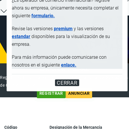
¿Es operador de comercio internacional? registre
ahora su empresa, únicamente necesita completar el
siguiente
formulario.
Revise las versiones
premium
y las versiones
estandar
disponibles para la visualización de su
empresa.
Para más información puede comunicarse con
nosotros en el siguiente
enlace.
DIRECTORIO INTERNACIONAL
Registre su Empresa en el Directorio Internacional de Operadores
CERRAR
de Comercio Exterior
REGISTRAR
ANUNCIAR
Código
Designación de la Mercancía