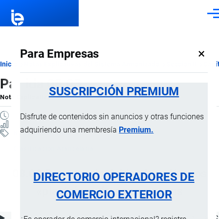
Pasar al contenido principal
Men
×
Para Empresas
Ruta
Inicio
Notas Explicativas del Sistema Armonizado
Sección II
Capí
Partida 08.03
de
SUSCRIPCIÓN PREMIUM
Nota Explicativa
por
Importaciones …
, 16 Julio, 2024
navegación
1 MINUTO
Disfrute de contenidos sin anuncios y otras funciones
107 VISTAS
adquiriendo una membresía
Premium.
Notas Explicativas
Clasificación Arancelaria
08.03 Bananas, incluidos los plátanos
DIRECTORIO OPERADORES DE
«plantains», frescos o secos
COMERCIO EXTERIOR
ÍNDICE DE CONTENIDOS