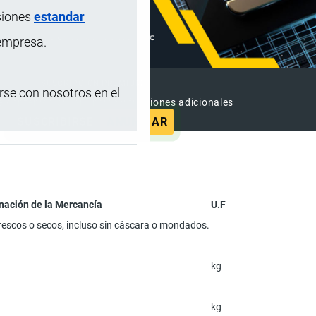
siones
estandar
 empresa.
SUSCRIPCIÓN PREMIUM
se con nosotros en el
e contenido sin anuncios y funciones adicionales
SUSCRIBIRSE
ANUNCIAR
nación de la Mercancía
U.F
rescos o secos, incluso sin cáscara o mondados.
kg
kg