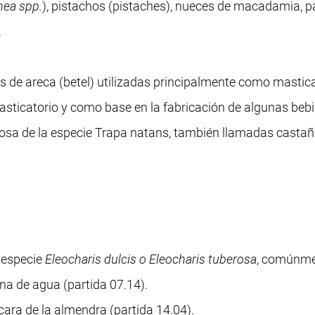
nea spp.
), pistachos (pistaches), nueces de macadamia, 
.
 de areca (betel) utilizadas principalmente como masticat
sticatorio y como base en la fabricación de algunas bebi
nosa de la especie Trapa natans, también llamadas casta
a especie
Eleocharis dulcis o Eleocharis tuberosa
, comúnm
a de agua (partida 07.14).
scara de la almendra (partida 14.04).