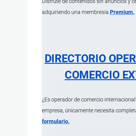
Disfrute de contenidos sin anuncios y o
adquiriendo una membresía
Premium.
08.02 Los dem
secos, inc
DIRECTORIO OPE
ÍNDICE 
COMERCIO EX
¿Es operador de comercio internacional?
empresa, únicamente necesita completar
formulario.