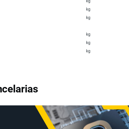
kg
kg
kg
kg
kg
kg
celarias