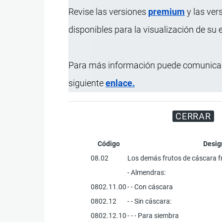
Revise las versiones
premium
y las ver
disponibles para la visualización de su
Para más información puede comunicar
Disfrute d
siguiente
enlace.
CERRAR
Código
Desig
08.02
Los demás frutos de cáscara f
- Almendras:
0802.11.00
- - Con cáscara
0802.12
- - Sin cáscara:
0802.12.10
- - - Para siembra