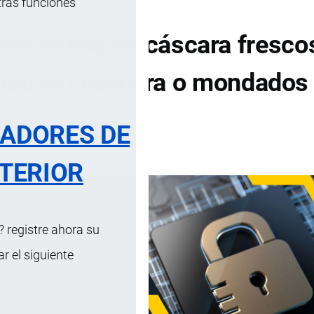
tras funciones
ás frutos de cáscara fresco
luso sin cáscara o mondados
RADORES DE
DE CONTENIDOS
TERIOR
 registre ahora su
 el siguiente