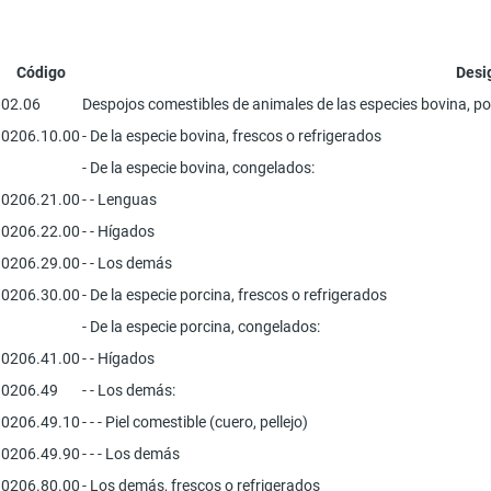
Código
Desi
02.06
Despojos comestibles de animales de las especies bovina, porc
0206.10.00
- De la especie bovina, frescos o refrigerados
- De la especie bovina, congelados:
0206.21.00
- - Lenguas
0206.22.00
- - Hígados
0206.29.00
- - Los demás
0206.30.00
- De la especie porcina, frescos o refrigerados
- De la especie porcina, congelados:
0206.41.00
- - Hígados
0206.49
- - Los demás:
0206.49.10
- - - Piel comestible (cuero, pellejo)
0206.49.90
- - - Los demás
0206.80.00
- Los demás, frescos o refrigerados