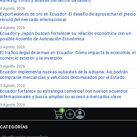
Ranking, cifras y análisis del sector bananero
4 Agosto, 2026
Exportaciones de oro en Ecuador: El desafío de aprovechar el precio
récord del mercado internacional
4 Agosto, 2026
Ecuador y Japón buscan fortalecer su relación económica con un
posible Acuerdo de Asociación Económica
3 Agosto, 2026
El tráfico ilegal de armas en Ecuador: Cómo impacta la economía, el
comercio exterior y la inversión
3 Agosto, 2026
Ecuador implementa nuevas subastas de la Aduana: Así podrán
comprarse mercancías y vehículos decomisados por el Estado
3 Agosto, 2026
Ecuador fortalece su estrategia comercial con nuevos acuerdos
internacionales y busca ampliar su acceso a mercados clave
3 Agosto, 2026
0
CATEGORÍAS