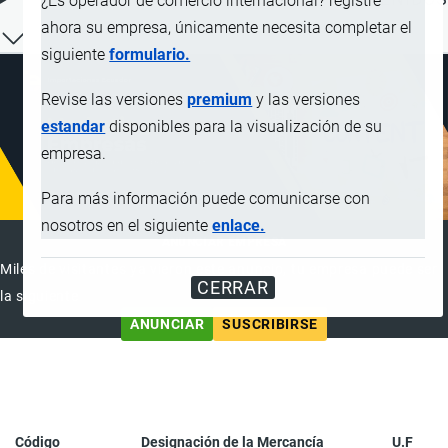
¿Es operador de comercio internacional? registre
ahora su empresa, únicamente necesita completar el
siguiente
formulario.
Revise las versiones
premium
y las versiones
estandar
disponibles para la visualización de su
empresa.
Para más información puede comunicarse con
nosotros en el siguiente
enlace.
ANUNCIAR EMPRESA
Miles de visitantes ya vieron este anuncio, tu empresa puede ser
CERRAR
la siguiente
ANUNCIAR
SUSCRIBIRSE
Código
Designación de la Mercancía
U.F