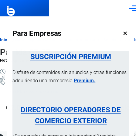
Pasar al contenido principal
Men
×
Para Empresas
Ruta
Inicio
Notas Explicativas del Sistema Armonizado
Sección I
Capít
Partida 02.02
de
SUSCRIPCIÓN PREMIUM
Nota Explicativa
por
Importaciones …
, 16 Julio, 2024
navegación
2 MINUTOS
Disfrute de contenidos sin anuncios y otras funciones
7 VISTAS
adquiriendo una membresía
Premium.
Notas Explicativas
Clasificación Arancelaria
02.02 Carne de animales de la especie
DIRECTORIO OPERADORES DE
bovina, congelada
COMERCIO EXTERIOR
ÍNDICE DE CONTENIDOS