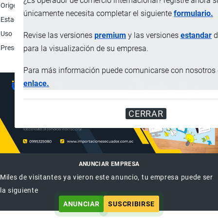
¿Es operador de comercio internacional? registre ahora 
Origen
Cordero (animal de la especie ovino).
únicamente necesita completar el siguiente
formulario.
Estado de conservación
Congelado a -18° C.
Uso
Como alimento para consumo humano o materi
Revise las versiones
premium
y las versiones
estandar
d
Presentación
Despojo, en bolsa y caja por 20 - 23.5 kg.
para la visualización de su empresa.
Para más información puede comunicarse con nosotros e
enlace.
CERRAR
ANUNCIAR EMPRESA
Miles de visitantes ya vieron este anuncio, tu empresa puede ser
la siguiente
ANUNCIAR
SUSCRIBIRSE