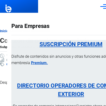
Pasar al contenido principal
Men
Para Empresas
Ruta
Inicio
Subpartidas Arancelarias
Corazón de cordero congelado
de
SUSCRIPCIÓN PREMIUM
Subpartida Arancelaria
por
Importaciones …
, 27 Enero, 2025
navegación
1 MINUTO
Disfrute de contenidos sin anuncios y otras funciones a
0 VISTAS
membresía
Premium.
Clasificación Arancelaria
Despojo de cordero, congelado.
DIRECTORIO OPERADORES DE CO
EXTERIOR
Característica
Descripción