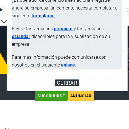
¿Es operador de comercio internacional? registre
ahora su empresa, únicamente necesita completar el
ÍNDICE DE CONTENIDOS
siguiente
formulario.
Revise las versiones
premium
y las versiones
estandar
disponibles para la visualización de su
empresa.
Para más información puede comunicarse con
nosotros en el siguiente
enlace.
SUSCRIPCIÓN PREMIUM
CERRAR
Disfrute de contenido sin anuncios y funciones adicionales
SUSCRIBIRSE
ANUNCIAR