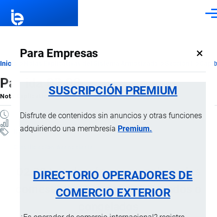
Pasar al contenido principal
Men
×
Para Empresas
Ruta
Inicio
Notas Explicativas del Sistema Armonizado
Sección I
Capít
Partida 02.08
de
SUSCRIPCIÓN PREMIUM
Nota Explicativa
por
Importaciones …
, 16 Julio, 2024
navegación
2 MINUTOS
Disfrute de contenidos sin anuncios y otras funciones
7 VISTAS
adquiriendo una membresía
Premium.
Notas Explicativas
Clasificación Arancelaria
02.08 Las demás carnes y despojos
DIRECTORIO OPERADORES DE
comestibles, frescos, refrigerados o
COMERCIO EXTERIOR
congelados