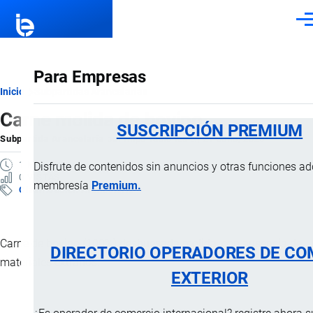
Pasar al contenido principal
Men
Para Empresas
Ruta
Inicio
Subpartidas Arancelarias
Carne molida de bovino
de
SUSCRIPCIÓN PREMIUM
Subpartida Arancelaria
por
Importaciones …
, 21 Julio, 2025
navegación
1 MINUTO
Disfrute de contenidos sin anuncios y otras funciones a
0 VISTAS
membresía
Premium.
Clasificación Arancelaria
Carne de bovino (100%) deshuesada molida, con ausencia de
DIRECTORIO OPERADORES DE CO
materiales extraños.
EXTERIOR