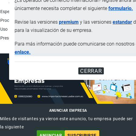
¿Es operador de comercio internacional? registre ahora 
Característica
únicamente necesita completar el siguiente
formulario.
Especie de origen
Bovina.
Proceso de elaboración
Recepción de la materia prima, composición de 
Revise las versiones
premium
y las versiones
estandar
d
Uso
Consumo humano.
para la visualización de su empresa.
Presentación
Unidades de 75 o 100 gramos congeladas y envas
Para más información puede comunicarse con nosotros e
enlace.
CERRAR
ANUNCIAR EMPRESA
Miles de visitantes ya vieron este anuncio, tu empresa puede ser
la siguiente
ANUNCIAR
SUSCRIBIRSE