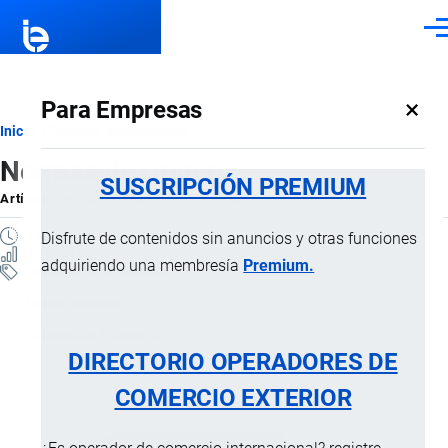
Pasar al contenido principal
Men
×
Para Empresas
Ruta
Inicio
Derecho Internacional
Normas de Origen
de
SUSCRIPCIÓN PREMIUM
Artículo
por
Jaime Mise
, 12 Septiembre, 2024
navegación
16 MINUTOS
Disfrute de contenidos sin anuncios y otras funciones
55 VISTAS
adquiriendo una membresía
Premium.
Derecho Internacional
Importaciones
Obligación Tributaria
DIRECTORIO OPERADORES DE
COMERCIO EXTERIOR