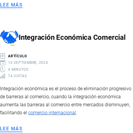
LEE MÁS
SOBRE
CONTRATO
DE
COMPRAVENTA
Integración Económica Comercial
INTERNACIONAL
DE
MERCANCÍAS
ARTÍCULO
10 SEPTIEMBRE, 2024
4 MINUTOS
74 VISTAS
Integración económica es el proceso de eliminación progresivo
de barreras al comercio, cuando la integración económica
aumenta las barreras al comercio entre mercados disminuyen,
facilitando el
comercio internacional
.
LEE MÁS
SOBRE