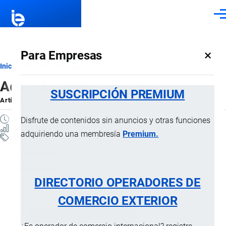
Pasar al contenido principal
Men
×
Para Empresas
Ruta
Inicio
Derecho Internacional
Acuerdos Internacionales
de
SUSCRIPCIÓN PREMIUM
Artículo
por
Jaime Mise
, 10 Septiembre, 2024
navegación
6 MINUTOS
Disfrute de contenidos sin anuncios y otras funciones
66 VISTAS
adquiriendo una membresía
Premium.
Derecho Internacional
Exportaciones
Importaciones
DIRECTORIO OPERADORES DE
COMERCIO EXTERIOR