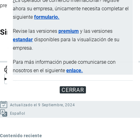
¿Es operador de comercio internacional? registre
preferenciales y no preferenciales.
ahora su empresa, únicamente necesita completar el
siguiente
formulario.
Sinónimos
Revise las versiones
premium
y las versiones
estandar
disponibles para la visualización de su
empresa.
Reglas de origen
Para más información puede comunicarse con
nosotros en el siguiente
enlace.
CERRAR
Actualizado el 9 Septiembre, 2024
Español
Contenido reciente