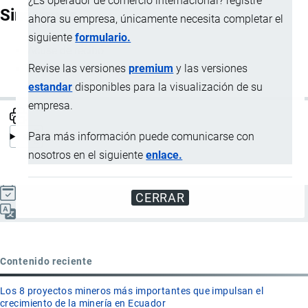
¿Es operador de comercio internacional? registre
Sinónimos
ahora su empresa, únicamente necesita completar el
siguiente
formulario.
Acuse de recibo
Revise las versiones
premium
y las versiones
Justificante de recepción
estandar
disponibles para la visualización de su
empresa.
Para más información puede comunicarse con
nosotros en el siguiente
enlace.
Actualizado el 8 Septiembre, 2024
CERRAR
Español
Contenido reciente
Los 8 proyectos mineros más importantes que impulsan el
crecimiento de la minería en Ecuador