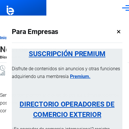
Pasar al contenido principal
Men
×
Para Empresas
Ruta
Inicio
Diccionario
Nota de entrega
de
SUSCRIPCIÓN PREMIUM
Diccionario
por
Importaciones …
, 8 Septiembre, 2024
navegación
1 MINUTO
Disfrute de contenidos sin anuncios y otras funciones
1 Vistas
adquiriendo una membresía
Premium.
Servicio complementario ofrecido por las administraciones
DIRECTORIO OPERADORES DE
postales para certificar la entrega de un artículo enviado por
correo.
COMERCIO EXTERIOR