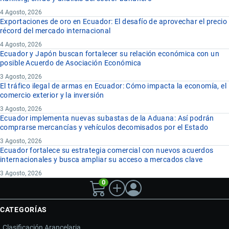
4 Agosto, 2026
Exportaciones de oro en Ecuador: El desafío de aprovechar el precio
récord del mercado internacional
4 Agosto, 2026
Ecuador y Japón buscan fortalecer su relación económica con un
posible Acuerdo de Asociación Económica
3 Agosto, 2026
El tráfico ilegal de armas en Ecuador: Cómo impacta la economía, el
comercio exterior y la inversión
3 Agosto, 2026
Ecuador implementa nuevas subastas de la Aduana: Así podrán
comprarse mercancías y vehículos decomisados por el Estado
3 Agosto, 2026
Ecuador fortalece su estrategia comercial con nuevos acuerdos
internacionales y busca ampliar su acceso a mercados clave
3 Agosto, 2026
0
CATEGORÍAS
Clasificación Arancelaria