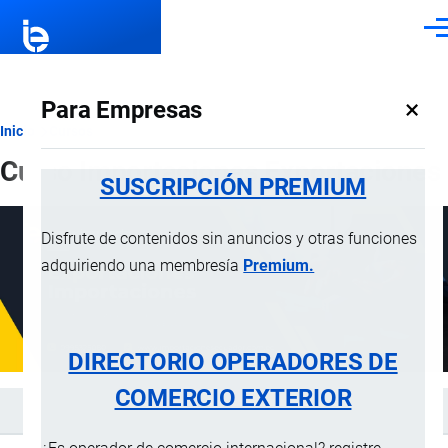
Pasar al contenido principal
Men
×
Para Empresas
Ruta
Inicio
Cursos
Curso Importaciones Exportaciones
de
SUSCRIPCIÓN PREMIUM
navegación
Disfrute de contenidos sin anuncios y otras funciones
adquiriendo una membresía
Premium.
DIRECTORIO OPERADORES DE
COMERCIO EXTERIOR