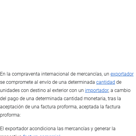
Opción 2
Resolución
de actividades.
Experiencia
Business
Learning
Cert
Grupos de discusión.
Comuníquese a través de cualquiera de nuestros medios
Asistencia.
Asistencia.
Capacitación co
No requerida.
de comunicación para facilitarle los datos para que
Generado en la plataforma.
Generado en la plataforma.
Avalado por el Mi
Entorno de aprendizaje
pueda realizar la transferencia o depósito bancario.
Confirmado el pago se enviarán al correo electrónico las
Plataforma virtual.
credenciales de acceso.
Herramientas y materiales
En la compraventa internacional de mercancías, un
exportador
se compromete al envío de una determinada
cantidad
de
Fase teóri
unidades con destino al exterior con un
importador
, a cambio
Lecciones
Texto en formato digital enriquecido con ilustraciones,
del pago de una determinada cantidad monetaria, tras la
Videos
Contenido multimedia orientado a detallar y contextualiza
aceptación de una factura proforma, aceptada la factura
Audios
Contenido multimedia orientado a detallar y contextuali
proforma:
Presentaciones
Diapositivas para contextualizar el contenido enriquecida
Test
Cuestionarios con varios formatos de preguntas para eva
El exportador acondiciona las mercancías y generar la