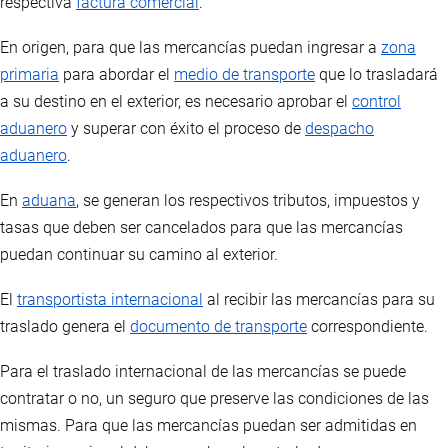
respectiva
factura comercial
.
En origen, para que las mercancías puedan ingresar a
zona
Fase prác
primaria
para abordar el
medio de transporte
que lo trasladará
Actividades
Planteamiento de situaciones orientado a la aplicación de 
a su destino en el exterior, es necesario aprobar el
control
aduanero
y superar con éxito el proceso de
despacho
Calculadoras
Herramientas desarrolladas en HTML5 para la resolución d
aduanero
.
En
aduana
, se generan los respectivos tributos, impuestos y
Generalidades
tasas que deben ser cancelados para que las mercancías
puedan continuar su camino al exterior.
El tiempo de acceso a la plataforma para cada participante es
de
20 días.
El
transportista internacional
al recibir las mercancías para su
traslado genera el
documento de transporte
correspondiente.
Si así se ha dispuesto,
las videoconferencias se desarrollarán
según la planificación prevista para el desarrollo del curso a
Para el traslado internacional de las mercancías se puede
través del aplicativo disponible de la plataforma,
de lo
contratar o no, un seguro que preserve las condiciones de las
contrario
, para interactuar con el instructor, aclarar dudas o
mismas. Para que las mercancías puedan ser admitidas en
inquietudes, se utilizará el foro disponible en el curso.