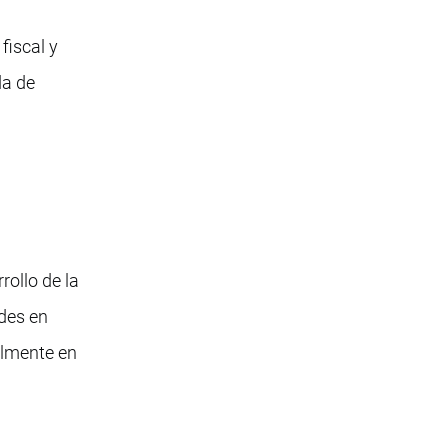
fiscal y
da de
rollo de la
ades en
almente en