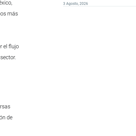
éxico,
3 Agosto, 2026
icos más
el flujo
sector.
ersas
ión de