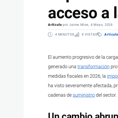
acceso a l
Artículo
por
Jaime Mise
, 4 Mayo, 2026
4 MINUTOS
4 VISTAS
Artícul
El aumento progresivo de la carga
generado una
transformación
prof
medidas fiscales en 2026, la
impo
ha visto severamente afectada, p
cadenas de
suministro
del sector.
Un cambio abrupt