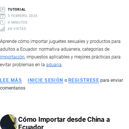
GUÍA
TUTORIAL
PRÁCTICA
5 FEBRERO, 2026
Y
4 MINUTOS
68 VISTAS
REQUISITOS
Aprende cómo importar juguetes sexuales y productos para
adultos a Ecuador: normativa aduanera, categorías de
importación
, impuestos aplicables y mejores prácticas para
evitar problemas en la
aduana
.
LEE MÁS
SOBRE
INICIE SESIÓN
o
REGISTRESE
para enviar
comentarios
CÓMO
IMPORTAR
PAQUETES
CON
Cómo Importar desde China a
JUGUETES
Ecuador
SEXUALES