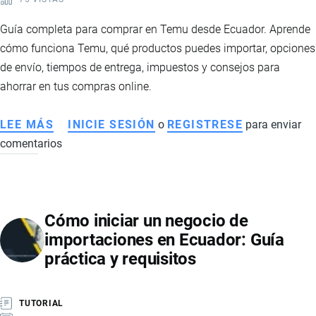
Guía completa para comprar en Temu desde Ecuador. Aprende
cómo funciona Temu, qué productos puedes importar, opciones
de envío, tiempos de entrega, impuestos y consejos para
ahorrar en tus compras online.
LEE MÁS
SOBRE
INICIE SESIÓN
o
REGISTRESE
para enviar
comentarios
CÓMO
IMPORTAR
PRODUCTOS
DESDE
Cómo iniciar un negocio de
TEMU
importaciones en Ecuador: Guía
A
práctica y requisitos
ECUADOR:
CONSEJOS
PRÁCTICOS
TUTORIAL