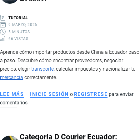
Y
PRODUCCIÓN
TUTORIAL
PARA
9 MARZO, 2026
ADULTOS
5 MINUTOS
66 VISTAS
A
ECUADOR
Aprende cómo importar productos desde China a Ecuador paso
a paso. Descubre cómo encontrar proveedores, negociar
precios, elegir
transporte
, calcular impuestos y nacionalizar tu
mercancía
correctamente.
LEE MÁS
SOBRE
INICIE SESIÓN
o
REGISTRESE
para enviar
comentarios
CÓMO
IMPORTAR
DESDE
CHINA
Categoría D Courier Ecuador:
A