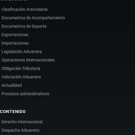
RASTREAR
Clasificación Arancelaria
TUS
Documentos de Acompañamiento
PAQUETES
Documentos de Soporte
PASO
A
Exportaciones
PASO
Importaciones
Legislación Aduanera
Operaciones internacionales
Obligación Tributaria
Valoración Aduanera
Actualidad
Procesos administrativos
CONTENIDO
Derecho Internacional
Despacho Aduanero