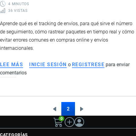
4 MINUTOS
36 VISTAS
Aprende qué es el tracking de envíos, para qué sirve el número
de seguimiento, cómo rastrear paquetes en tiempo real y cómo
evitar errores comunes en compras online y envíos
internacionales.
LEE MÁS
SOBRE
INICIE SESIÓN
o
REGISTRESE
para enviar
comentarios
QUÉ
ES
EL
TRACKING
DE
2
Página
Siguiente
Paginación
ENVÍOS
0
anterior
página
Y
CÓMO
CATEGORÍAS