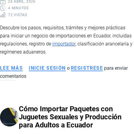
26 ABRIL, 2026
4 MINUTOS
72 VISTAS
Descubre los pasos, requisitos, trámites y mejores prácticas
para iniciar un negocio de importaciones en Ecuador, incluidas
regulaciones, registro de
importador
, clasificación arancelaria y
regímenes aduaneros.
LEE MÁS
SOBRE
INICIE SESIÓN
o
REGISTRESE
para enviar
comentarios
CÓMO
INICIAR
UN
NEGOCIO
Cómo Importar Paquetes con
DE
Juguetes Sexuales y Producción
IMPORTACIONES
para Adultos a Ecuador
EN
ECUADOR: