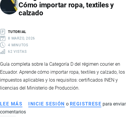
Cómo importar ropa, textiles y
ECUADOR
calzado
TUTORIAL
8 MARZO, 2026
4 MINUTOS
62 VISTAS
Guía completa sobre la Categoría D del régimen courier en
Ecuador. Aprende cómo importar ropa, textiles y calzado, los
impuestos aplicables y los requisitos: certificados INEN y
licencias del Ministerio de Producción.
LEE MÁS
SOBRE
INICIE SESIÓN
o
REGISTRESE
para enviar
comentarios
CATEGORÍA
D
COURIER