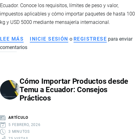
Ecuador. Conoce los requisitos, límites de peso y valor,
impuestos aplicables y cómo importar paquetes de hasta 100
kg y USD 5000 mediante mensajería internacional.
LEE MÁS
SOBRE
INICIE SESIÓN
o
REGISTRESE
para enviar
comentarios
CATEGORÍA
C
EN
COURIER:
Cómo Importar Productos desde
CÓMO
Temu a Ecuador: Consejos
IMPORTAR
Prácticos
PAQUETES
A
ECUADOR
ARTÍCULO
5 FEBRERO, 2026
3 MINUTOS
75 VISTAS