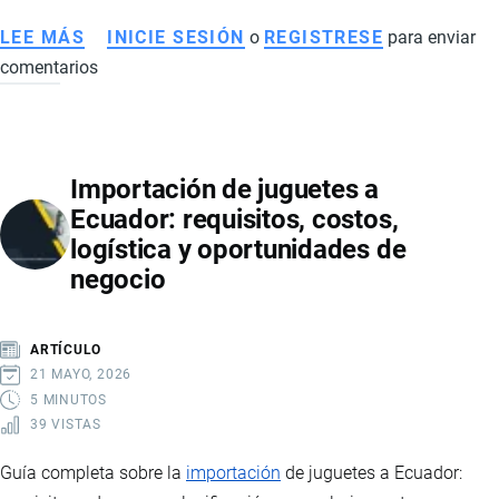
LEE MÁS
SOBRE
INICIE SESIÓN
o
REGISTRESE
para enviar
comentarios
CÓMO
FUNCIONA
LA
FIRMA
Importación de juguetes a
ELECTRÓNICA
Ecuador: requisitos, costos,
EN
logística y oportunidades de
ECUADOR:
negocio
REQUISITOS,
TIPOS
Y
ARTÍCULO
PROCESO
21 MAYO, 2026
PASO
5 MINUTOS
39 VISTAS
A
PASO
Guía completa sobre la
importación
de juguetes a Ecuador: