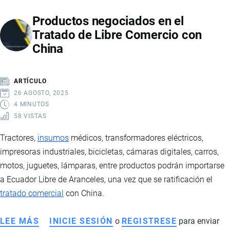
ECUADOR:
Productos negociados en el
CÓMO
Tratado de Libre Comercio con
IMPORTAR
China
ROPA,
TEXTILES
Y
ARTÍCULO
CALZADO
26 AGOSTO, 2025
4 MINUTOS
58 VISTAS
Tractores,
insumos
médicos, transformadores eléctricos,
impresoras industriales, bicicletas, cámaras digitales, carros,
motos, juguetes, lámparas, entre productos podrán importarse
a Ecuador Libre de Aranceles, una vez que se ratificación el
tratado comercial
con China.
LEE MÁS
SOBRE
INICIE SESIÓN
o
REGISTRESE
para enviar