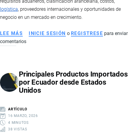
requisitos aduaneros, clasificación arancelaria, costos,
logística
, proveedores internacionales y oportunidades de
negocio en un mercado en crecimiento.
LEE MÁS
SOBRE
INICIE SESIÓN
o
REGISTRESE
para enviar
comentarios
IMPORTACIÓN
DE
JUGUETES
A
Principales Productos Importados
ECUADOR:
por Ecuador desde Estados
REQUISITOS,
Unidos
COSTOS,
LOGÍSTICA
Y
ARTÍCULO
OPORTUNIDADES
16 MARZO, 2026
DE
4 MINUTOS
38 VISTAS
NEGOCIO