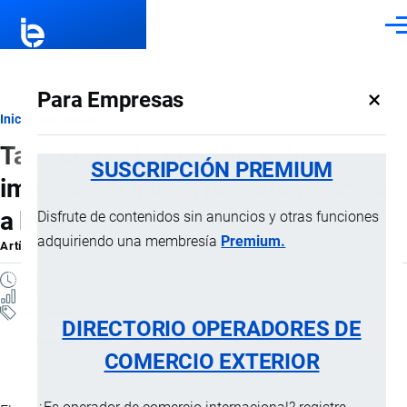
Pasar al contenido principal
Men
×
Para Empresas
Ruta
Inicio
Artículos
Tasa arancelaria en Ecuador:
de
SUSCRIPCIÓN PREMIUM
impacto en libros, precios y acceso
navegación
a la lectura
Disfrute de contenidos sin anuncios y otras funciones
adquiriendo una membresía
Premium.
Artículo
por
Jaime Mise
, 4 Mayo, 2026
4 MINUTOS
3 VISTAS
Artículos
DIRECTORIO OPERADORES DE
Importaciones
COMERCIO EXTERIOR