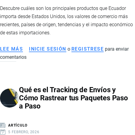
Descubre cuáles son los principales productos que Ecuador
importa desde Estados Unidos, los valores de comercio más
recientes, países de origen, tendencias y el impacto económico
de estas importaciones.
LEE MÁS
SOBRE
INICIE SESIÓN
o
REGISTRESE
para enviar
comentarios
PRINCIPALES
PRODUCTOS
IMPORTADOS
POR
Qué es el Tracking de Envíos y
ECUADOR
Cómo Rastrear tus Paquetes Paso
DESDE
a Paso
ESTADOS
UNIDOS
ARTÍCULO
5 FEBRERO, 2026