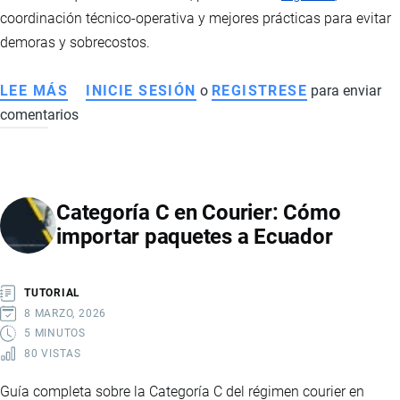
coordinación técnico-operativa y mejores prácticas para evitar
demoras y sobrecostos.
LEE MÁS
SOBRE
INICIE SESIÓN
o
REGISTRESE
para enviar
comentarios
IMPORTACIÓN
DE
MAQUINARIA
PESADA
Categoría C en Courier: Cómo
A
importar paquetes a Ecuador
ECUADOR:
REQUISITOS,
LOGÍSTICA
TUTORIAL
Y
8 MARZO, 2026
BUENAS
5 MINUTOS
80 VISTAS
PRÁCTICAS
Guía completa sobre la Categoría C del régimen courier en