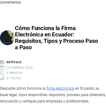
comentarios
PRODUCTOS
NEGOCIADOS
EN
EL
Cómo Funciona la Firma
TRATADO
Electrónica en Ecuador:
DE
Requisitos, Tipos y Proceso Paso
LIBRE
a Paso
COMERCIO
CON
CHINA
ARTÍCULO
19 FEBRERO, 2026
3 MINUTOS
51 VISTAS
Descubre cómo funciona la
firma electrónica
en Ecuador, su
base legal, tipos disponibles, requisitos, proceso para obtenerla,
renovación y ventajas para empresas y profesionales.