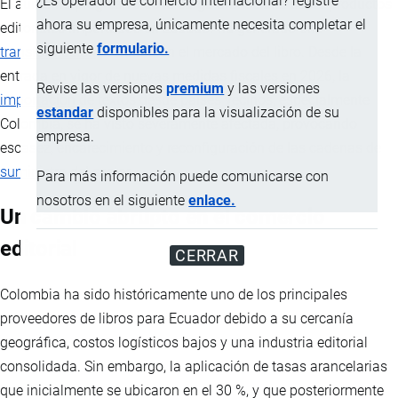
¿Es operador de comercio internacional? registre
El aumento progresivo de la carga arancelaria sobre productos
ahora su empresa, únicamente necesita completar el
editoriales importados en Ecuador ha generado una
siguiente
formulario.
transformación
profunda en el mercado del libro. Desde la
entrada en vigor de nuevas medidas fiscales en 2026, la
Revise las versiones
premium
y las versiones
importación
de textos desde países vecinos, especialmente
estandar
disponibles para la visualización de su
Colombia, se ha visto severamente afectada, provocando
empresa.
escasez, encarecimiento y reconfiguración de las cadenas de
suministro
del sector.
Para más información puede comunicarse con
nosotros en el siguiente
enlace.
Un cambio abrupto en el comercio
editorial
CERRAR
Colombia ha sido históricamente uno de los principales
proveedores de libros para Ecuador debido a su cercanía
geográfica, costos logísticos bajos y una industria editorial
consolidada. Sin embargo, la aplicación de tasas arancelarias
que inicialmente se ubicaron en el 30 %, y que posteriormente