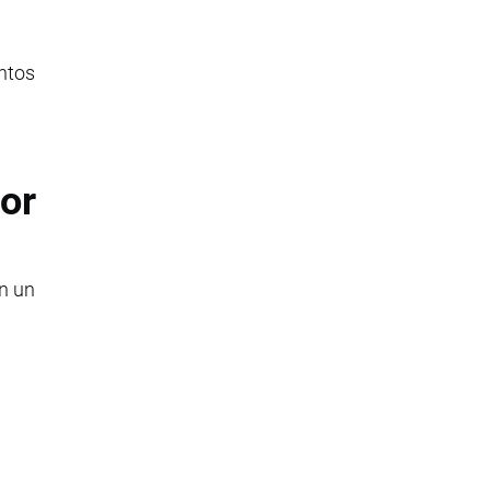
entos
or
on un