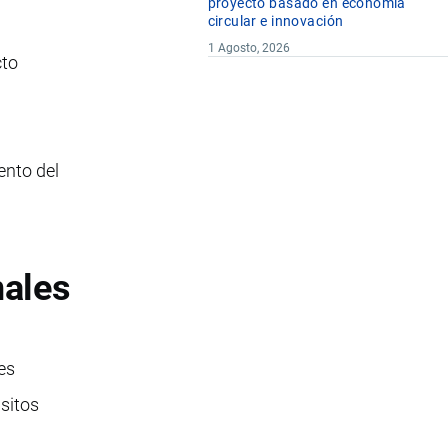
proyecto basado en economía
circular e innovación
1 Agosto, 2026
cto
ento del
nales
es
isitos