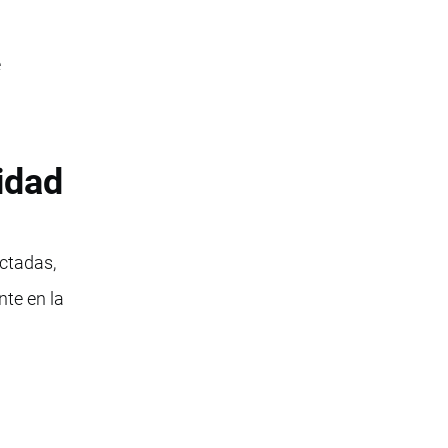
e
.
idad
ctadas,
nte en la