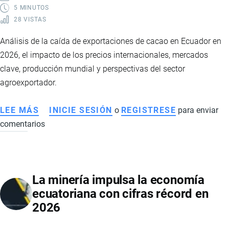
Y
5 MINUTOS
28 VISTAS
CONSOLIDA
NUEVOS
Análisis de la caída de exportaciones de cacao en Ecuador en
MERCADOS
2026, el impacto de los precios internacionales, mercados
clave, producción mundial y perspectivas del sector
agroexportador.
LEE MÁS
SOBRE
INICIE SESIÓN
o
REGISTRESE
para enviar
comentarios
EL
CACAO
ECUATORIANO
PIERDE
La minería impulsa la economía
IMPULSO
ecuatoriana con cifras récord en
TRAS
2026
EL
BOOM