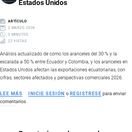
Estados Unidos
CON
CIFRAS
RÉCORD
ARTÍCULO
EN
2 MARZO, 2026
2026
3 MINUTOS
22 VISTAS
Análisis actualizado de cómo los aranceles del 30 % y la
escalada a 50 % entre Ecuador y Colombia, y los aranceles en
Estados Unidos afectan las exportaciones ecuatorianas, con
cifras, sectores afectados y perspectivas comerciales 2026.
LEE MÁS
SOBRE
INICIE SESIÓN
o
REGISTRESE
para enviar
comentarios
IMPACTO
Y
CONTEXTO
DE