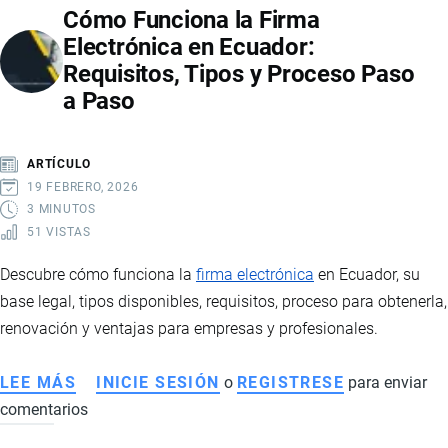
Cómo Funciona la Firma
ECUATORIANO:
Electrónica en Ecuador:
IMPACTO
Requisitos, Tipos y Proceso Paso
COMERCIAL,
a Paso
DESAFÍOS
SANITARIOS
Y
ARTÍCULO
PERSPECTIVAS
19 FEBRERO, 2026
3 MINUTOS
51 VISTAS
Descubre cómo funciona la
firma electrónica
en Ecuador, su
base legal, tipos disponibles, requisitos, proceso para obtenerla,
renovación y ventajas para empresas y profesionales.
LEE MÁS
SOBRE
INICIE SESIÓN
o
REGISTRESE
para enviar
comentarios
CÓMO
FUNCIONA