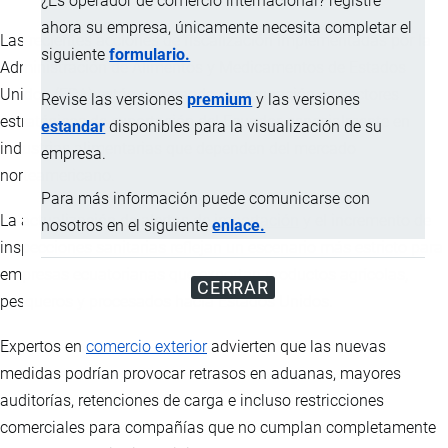
¿Es operador de comercio internacional? registre
ahora su empresa, únicamente necesita completar el
Las recientes acciones de fiscalización implementadas por la
siguiente
formulario.
Administración de Alimentos y Medicamentos de Estados
Unidos (FDA) están generando preocupación en sectores
Revise las versiones
premium
y las versiones
estratégicos de
exportación
del Ecuador, especialmente en
estandar
disponibles para la visualización de su
industrias alimentarias que dependen del mercado
empresa.
norteamericano.
Para más información puede comunicarse con
La actualización de alertas de
importación
y el incremento de
nosotros en el siguiente
enlace.
inspecciones sanitarias reflejan un escenario más estricto para
empresas ecuatorianas que exportan productos agrícolas,
CERRAR
pesqueros y procesados hacia Estados Unidos.
Expertos en
comercio exterior
advierten que las nuevas
medidas podrían provocar retrasos en aduanas, mayores
auditorías, retenciones de carga e incluso restricciones
comerciales para compañías que no cumplan completamente