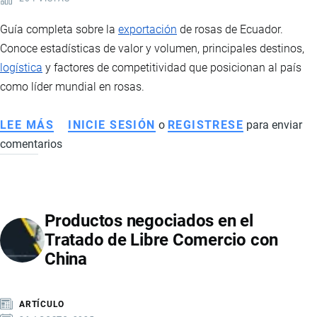
Guía completa sobre la
exportación
de rosas de Ecuador.
Conoce estadísticas de valor y volumen, principales destinos,
logística
y factores de competitividad que posicionan al país
como líder mundial en rosas.
LEE MÁS
SOBRE
INICIE SESIÓN
o
REGISTRESE
para enviar
comentarios
EXPORTACIÓN
DE
ROSAS
DE
Productos negociados en el
ECUADOR:
Tratado de Libre Comercio con
ESTADÍSTICAS,
China
MERCADOS
Y
LOGÍSTICA
ARTÍCULO
DEL