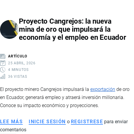
LA
FIRMA
Proyecto Cangrejos: la nueva
ELECTRÓNICA
mina de oro que impulsará la
EN
economía y el empleo en Ecuador
ECUADOR:
REQUISITOS,
TIPOS
ARTÍCULO
Y
25 ABRIL, 2026
PROCESO
4 MINUTOS
36 VISTAS
PASO
A
El proyecto minero Cangrejos impulsará la
exportación
de oro
PASO
en Ecuador, generará empleo y atraerá inversión millonaria.
Conoce su impacto económico y proyecciones.
LEE MÁS
SOBRE
INICIE SESIÓN
o
REGISTRESE
para enviar
comentarios
PROYECTO