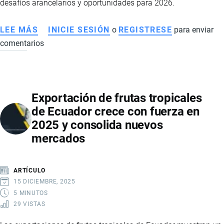
desafíos arancelarios y oportunidades para 2026.
LEE MÁS
SOBRE
INICIE SESIÓN
o
REGISTRESE
para enviar
comentarios
EXPORTACIONES
NO
PETROLERAS
DE
Exportación de frutas tropicales
ECUADOR
de Ecuador crece con fuerza en
CRECEN
2025 y consolida nuevos
CON
mercados
FUERZA
EN
2025
ARTÍCULO
Y
15 DICIEMBRE, 2025
SOSTIENEN
5 MINUTOS
29 VISTAS
LA
ECONOMÍA