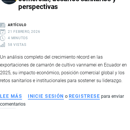
perspectivas
COMERCIO
CON
CHINA
ARTÍCULO
21 FEBRERO, 2026
4 MINUTOS
58 VISTAS
Un análisis completo del crecimiento récord en las
exportaciones de camarón de cultivo vannamei en Ecuador en
2025, su impacto económico, posición comercial global y los
retos sanitarios e institucionales para sostener su liderazgo.
LEE MÁS
SOBRE
INICIE SESIÓN
o
REGISTRESE
para enviar
comentarios
EXPORTACIONES
DE
CAMARÓN
VANNAMEI