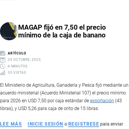
CANGREJOS:
LA
NUEVA
MAGAP fijó en 7,50 el precio
MINA
mínimo de la caja de banano
DE
ORO
QUE
ARTÍCULO
IMPULSARÁ
29 OCTUBRE, 2025
LA
4 MINUTOS
35 VISTAS
ECONOMÍA
Y
El Ministerio de Agricultura, Ganadería y Pesca fijó mediante un
EL
acuerdo ministerial (Acuerdo Ministerial 107) el precio mínimo
EMPLEO
para 2026 en USD 7,50 por caja estándar de
exportación
(43
EN
libras), y USD 5,26 para caja de orito de 15 libras.
ECUADOR
LEE MÁS
SOBRE
INICIE SESIÓN
o
REGISTRESE
para enviar