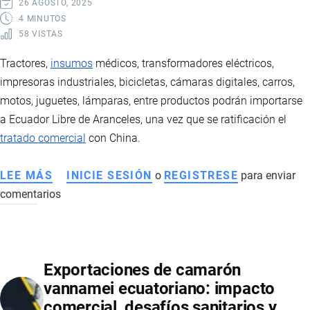
26 AGOSTO, 2025
SECTOR
4 MINUTOS
58 VISTAS
FLORÍCOLA
Tractores,
insumos
médicos, transformadores eléctricos,
impresoras industriales, bicicletas, cámaras digitales, carros,
motos, juguetes, lámparas, entre productos podrán importarse
a Ecuador Libre de Aranceles, una vez que se ratificación el
tratado comercial
con China.
LEE MÁS
SOBRE
INICIE SESIÓN
o
REGISTRESE
para enviar
comentarios
PRODUCTOS
NEGOCIADOS
EN
EL
Exportaciones de camarón
TRATADO
vannamei ecuatoriano: impacto
DE
comercial, desafíos sanitarios y
LIBRE