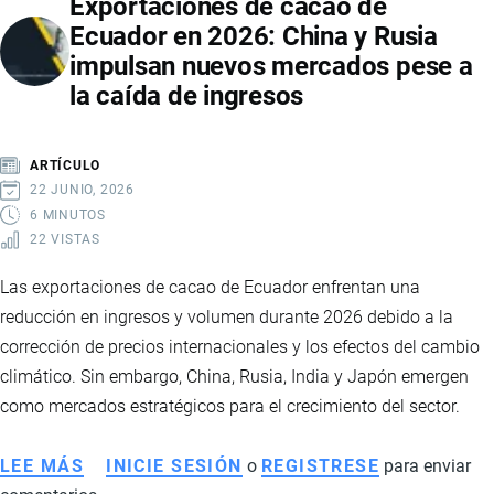
Exportaciones de cacao de
ARANCELES
Ecuador en 2026: China y Rusia
ENTRE
impulsan nuevos mercados pese a
ECUADOR,
la caída de ingresos
COLOMBIA
Y
ESTADOS
ARTÍCULO
UNIDOS
22 JUNIO, 2026
6 MINUTOS
22 VISTAS
Las exportaciones de cacao de Ecuador enfrentan una
reducción en ingresos y volumen durante 2026 debido a la
corrección de precios internacionales y los efectos del cambio
climático. Sin embargo, China, Rusia, India y Japón emergen
como mercados estratégicos para el crecimiento del sector.
LEE MÁS
SOBRE
INICIE SESIÓN
o
REGISTRESE
para enviar