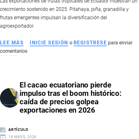
Las exportaciones de frutas tropicales de Ecuador muestran un
NACIONAL
crecimiento sostenido en 2025. Pitahaya, piña, granadilla y
frutas emergentes impulsan la diversificación del
agroexportador.
LEE MÁS
SOBRE
INICIE SESIÓN
o
REGISTRESE
para enviar
comentarios
EXPORTACIÓN
DE
FRUTAS
TROPICALES
El cacao ecuatoriano pierde
DE
impulso tras el boom histórico:
ECUADOR
caída de precios golpea
CRECE
exportaciones en 2026
CON
FUERZA
EN
ARTÍCULO
2025
18 MAYO, 2026