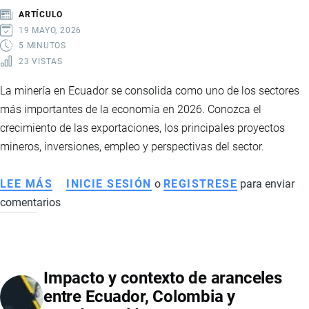
HISTÓRICO:
ARTÍCULO
CAÍDA
19 MAYO, 2026
DE
5 MINUTOS
23 VISTAS
PRECIOS
GOLPEA
La minería en Ecuador se consolida como uno de los sectores
EXPORTACIONES
más importantes de la economía en 2026. Conozca el
EN
crecimiento de las exportaciones, los principales proyectos
2026
mineros, inversiones, empleo y perspectivas del sector.
LEE MÁS
SOBRE
INICIE SESIÓN
o
REGISTRESE
para enviar
comentarios
LA
MINERÍA
IMPULSA
LA
Impacto y contexto de aranceles
ECONOMÍA
entre Ecuador, Colombia y
ECUATORIANA