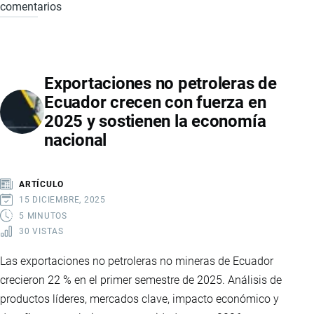
comentarios
MAGAP
FIJÓ
EN
7,50
Exportaciones no petroleras de
EL
Ecuador crecen con fuerza en
PRECIO
2025 y sostienen la economía
MÍNIMO
nacional
DE
LA
CAJA
ARTÍCULO
DE
15 DICIEMBRE, 2025
BANANO
5 MINUTOS
30 VISTAS
Las exportaciones no petroleras no mineras de Ecuador
crecieron 22 % en el primer semestre de 2025. Análisis de
productos líderes, mercados clave, impacto económico y