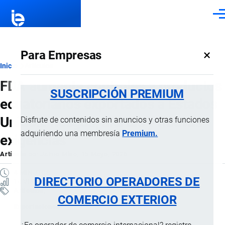
Pasar al contenido principal
Men
×
Para Empresas
Ruta
Inicio
Artículos
FDA aumenta controles a productos
de
SUSCRIPCIÓN PREMIUM
ecuatorianos exportados a Estados
navegación
Unidos: riesgos, alertas y nuevas
Disfrute de contenidos sin anuncios y otras funciones
adquiriendo una membresía
Premium.
exigencias
Artículo
por
Jaime Mise
, 15 Mayo, 2026
4 MINUTOS
DIRECTORIO OPERADORES DE
14 VISTAS
Artículos
COMERCIO EXTERIOR
Exportaciones