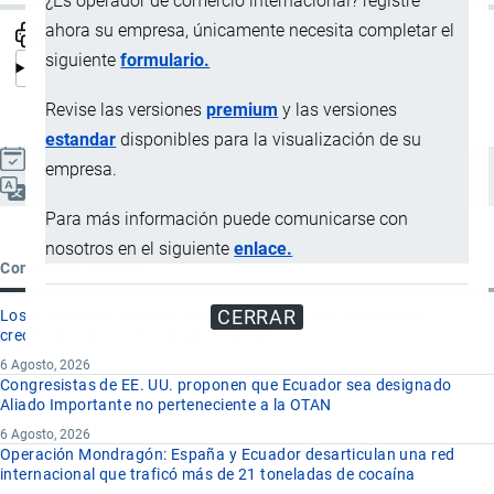
¿Es operador de comercio internacional? registre
ahora su empresa, únicamente necesita completar el
siguiente
formulario.
Revise las versiones
premium
y las versiones
estandar
disponibles para la visualización de su
Actualizado el 8 Septiembre, 2024
empresa.
Español
Para más información puede comunicarse con
nosotros en el siguiente
enlace.
Contenido reciente
CERRAR
Los 8 proyectos mineros más importantes que impulsan el
crecimiento de la minería en Ecuador
6 Agosto, 2026
Congresistas de EE. UU. proponen que Ecuador sea designado
Aliado Importante no perteneciente a la OTAN
6 Agosto, 2026
Operación Mondragón: España y Ecuador desarticulan una red
internacional que traficó más de 21 toneladas de cocaína