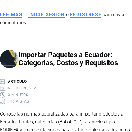
LEE MÁS
SOBRE
INICIE SESIÓN
o
REGISTRESE
para enviar
comentarios
FODINFA
PARA
PAQUETES
4
Importar Paquetes a Ecuador:
X
Categorías, Costos y Requisitos
4
EN
ECUADOR
ARTÍCULO
5 FEBRERO, 2026
3 MINUTOS
116 VISTAS
Conoce las normas actualizadas para importar productos a
Ecuador: límites, categorías (B 4x4, C, D), aranceles fijos,
FODINFA y recomendaciones para evitar problemas aduaneros