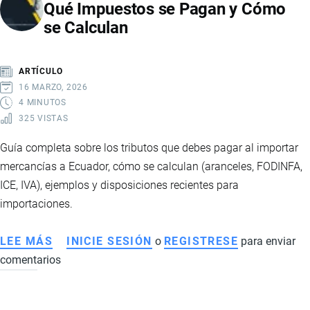
Qué Impuestos se Pagan y Cómo
Y
se Calculan
ENVIAR
PAQUETES
DESDE
ARTÍCULO
EL
16 MARZO, 2026
EXTERIOR
4 MINUTOS
325 VISTAS
SIN
ARANCELES
Guía completa sobre los tributos que debes pagar al importar
mercancías a Ecuador, cómo se calculan (aranceles, FODINFA,
ICE, IVA), ejemplos y disposiciones recientes para
importaciones.
LEE MÁS
SOBRE
INICIE SESIÓN
o
REGISTRESE
para enviar
comentarios
TRIBUTOS
POR
IMPORTAR