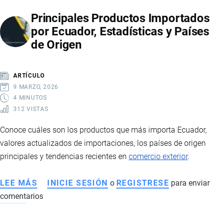
A
Principales Productos Importados
ECUADOR:
por Ecuador, Estadísticas y Países
QUÉ
de Origen
IMPUESTOS
SE
PAGAN
ARTÍCULO
Y
9 MARZO, 2026
CÓMO
4 MINUTOS
312 VISTAS
SE
CALCULAN
Conoce cuáles son los productos que más importa Ecuador,
valores actualizados de importaciones, los países de origen
principales y tendencias recientes en
comercio exterior
.
LEE MÁS
SOBRE
INICIE SESIÓN
o
REGISTRESE
para enviar
comentarios
PRINCIPALES
PRODUCTOS