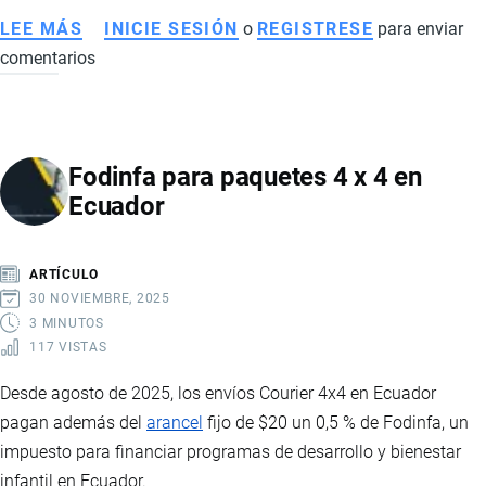
LEE MÁS
SOBRE
INICIE SESIÓN
o
REGISTRESE
para enviar
comentarios
IMPORTACIÓN
DE
ROPA
A
Fodinfa para paquetes 4 x 4 en
ECUADOR:
Ecuador
REQUISITOS,
ARANCELES
Y
ARTÍCULO
GUÍA
30 NOVIEMBRE, 2025
PARA
3 MINUTOS
117 VISTAS
IMPORTAR
PRENDAS
Desde agosto de 2025, los envíos Courier 4x4 en Ecuador
DE
pagan además del
arancel
fijo de $20 un 0,5 % de Fodinfa, un
VESTIR
impuesto para financiar programas de desarrollo y bienestar
infantil en Ecuador.