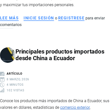
y maximizar tus importaciones personales.
LEE MÁS
SOBRE
INICIE SESIÓN
o
REGISTRESE
para enviar
comentarios
IMPORTAR
PAQUETES
A
ECUADOR:
Principales productos importados
CATEGORÍAS,
desde China a Ecuador
COSTOS
Y
REQUISITOS
ARTÍCULO
8 MARZO, 2026
4 MINUTOS
102 VISTAS
Conoce los productos más importados de China a Ecuador, sus
valores en dólares, estadísticas de
comercio exterior
,