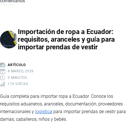
comentarios
IMPORTACIÓN
DE
VEHÍCULOS,
CAMIONES
Importación de ropa a Ecuador:
Y
requisitos, aranceles y guía para
MOTOS
importar prendas de vestir
A
ECUADOR:
REQUISITOS,
ARTÍCULO
IMPUESTOS
8 MARZO, 2026
Y
5 MINUTOS
176 VISTAS
LOGÍSTICA
Guía completa para importar ropa a Ecuador. Conoce los
requisitos aduaneros, aranceles, documentación, proveedores
internacionales y
logística
para importar prendas de vestir para
damas, caballeros, niños y bebés.