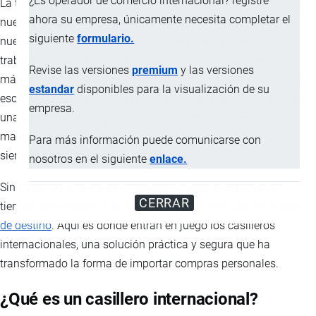
¿Es operador de comercio internacional? registre
La tecnología avanza a un ritmo acelerado y con ella cambian
ahora su empresa, únicamente necesita completar el
nuestros hábitos de consumo. Hoy en día, gran parte de
siguiente
formulario.
nuestras actividades diarias se desarrollan en internet:
trabajamos, estudiamos, nos comunicamos y, cada vez con
Revise las versiones
premium
y las versiones
más frecuencia, realizamos compras en línea. Dentro de este
estandar
disponibles para la visualización de su
escenario, las compras internacionales se han convertido en
empresa.
una opción atractiva para quienes buscan mejores precios,
mayor variedad de productos y acceso a marcas que no
Para más información puede comunicarse con
siempre están disponibles a nivel local.
nosotros en el siguiente
enlace.
Sin embargo, una de las principales dudas al comprar en
CERRAR
tiendas extranjeras es cómo recibir esos productos en el
país
de destino
. Aquí es donde entran en juego los casilleros
internacionales, una solución práctica y segura que ha
transformado la forma de importar compras personales.
¿Qué es un casillero internacional?