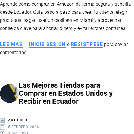
Aprende cómo comprar en Amazon de forma segura y sencilla
desde Ecuador. Guía paso a paso para crear tu cuenta, elegir
productos, pagar, usar un casillero en Miami y aprovechar
consejos clave para ahorrar dinero y evitar errores comunes.
LEE MÁS
SOBRE
INICIE SESIÓN
o
REGISTRESE
para enviar
comentarios
CÓMO
COMPRAR
EN
AMAZON
Las Mejores Tiendas para
PASO
Comprar en Estados Unidos y
A
Recibir en Ecuador
PASO
DESDE
ECUADOR:
ARTÍCULO
CONSEJOS
5 FEBRERO, 2026
PRÁCTICOS
3 MINUTOS