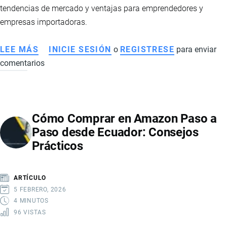
tendencias de mercado y ventajas para emprendedores y
empresas importadoras.
LEE MÁS
SOBRE
INICIE SESIÓN
o
REGISTRESE
para enviar
comentarios
PRINCIPALES
PRODUCTOS
IMPORTADOS
DESDE
Cómo Comprar en Amazon Paso a
CHINA
Paso desde Ecuador: Consejos
A
Prácticos
ECUADOR
ARTÍCULO
5 FEBRERO, 2026
4 MINUTOS
96 VISTAS