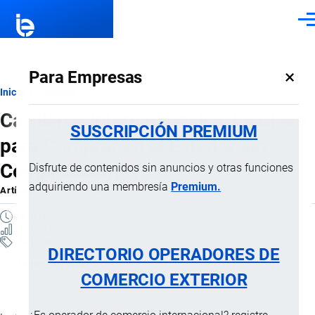
Pasar al contenido principal
Men
×
Para Empresas
Ruta
Inicio
Artículos
Casilleros Internacionales: La Clave
de
SUSCRIPCIÓN PREMIUM
para Comprar en el Exterior sin
navegación
Complicaciones
Disfrute de contenidos sin anuncios y otras funciones
adquiriendo una membresía
Premium.
Artículo
por
Jaime Mise
, 5 Febrero, 2026
3 MINUTOS
5 VISTAS
Artículos
DIRECTORIO OPERADORES DE
Importaciones
COMERCIO EXTERIOR