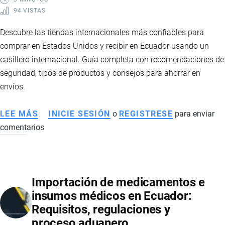
94 VISTAS
Descubre las tiendas internacionales más confiables para
comprar en Estados Unidos y recibir en Ecuador usando un
casillero internacional. Guía completa con recomendaciones de
seguridad, tipos de productos y consejos para ahorrar en
envíos.
LEE MÁS
SOBRE
INICIE SESIÓN
o
REGISTRESE
para enviar
comentarios
LAS
MEJORES
TIENDAS
PARA
Importación de medicamentos e
COMPRAR
insumos médicos en Ecuador:
EN
Requisitos, regulaciones y
ESTADOS
proceso aduanero
UNIDOS