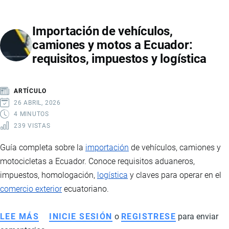
IMPORTADOS
POR
Importación de vehículos,
ECUADOR,
camiones y motos a Ecuador:
ESTADÍSTICAS
requisitos, impuestos y logística
Y
PAÍSES
DE
ARTÍCULO
ORIGEN
26 ABRIL, 2026
4 MINUTOS
239 VISTAS
Guía completa sobre la
importación
de vehículos, camiones y
motocicletas a Ecuador. Conoce requisitos aduaneros,
impuestos, homologación,
logística
y claves para operar en el
comercio exterior
ecuatoriano.
LEE MÁS
SOBRE
INICIE SESIÓN
o
REGISTRESE
para enviar