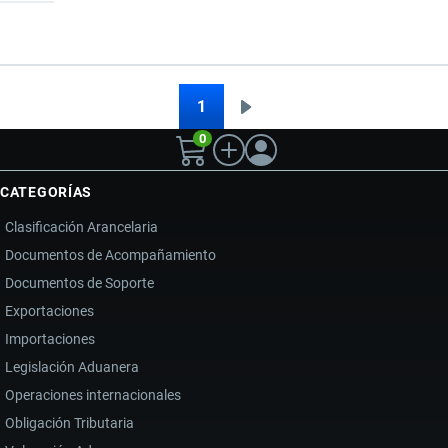
DE
CALZADO
A
ECUADOR:
1
Siguiente
Paginación
REQUISITOS,
0
página
ARANCELES,
PROVEEDORES
CATEGORÍAS
Y
Clasificación Arancelaria
ESTRATEGIAS
Documentos de Acompañamiento
PARA
Documentos de Soporte
IMPORTAR
ZAPATOS
Exportaciones
Importaciones
Legislación Aduanera
Operaciones internacionales
Obligación Tributaria