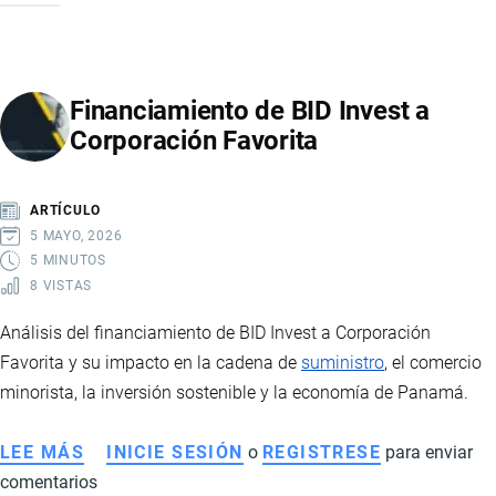
EN
EL
COMERCIO
Financiamiento de BID Invest a
EXTERIOR
Corporación Favorita
DE
ECUADOR
2026:
ARTÍCULO
RIESGOS,
5 MAYO, 2026
LOGÍSTICA
5 MINUTOS
8 VISTAS
Y
TRANSFORMACIÓN
Análisis del financiamiento de BID Invest a Corporación
DIGITAL
Favorita y su impacto en la cadena de
suministro
, el comercio
minorista, la inversión sostenible y la economía de Panamá.
LEE MÁS
SOBRE
INICIE SESIÓN
o
REGISTRESE
para enviar
comentarios
FINANCIAMIENTO