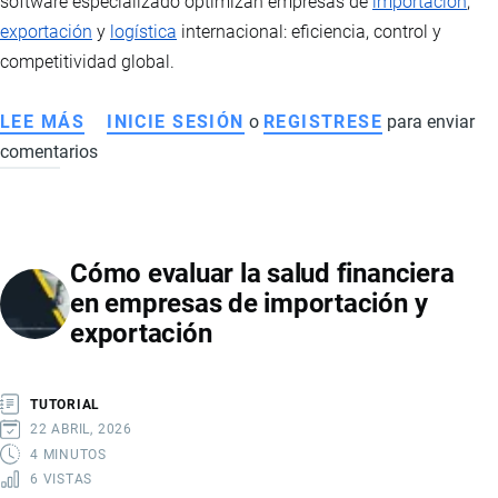
software especializado optimizan empresas de
importación
,
exportación
y
logística
internacional: eficiencia, control y
competitividad global.
LEE MÁS
SOBRE
INICIE SESIÓN
o
REGISTRESE
para enviar
comentarios
ANÁLISIS
DE
DATOS,
INTELIGENCIA
Cómo evaluar la salud financiera
ARTIFICIAL
en empresas de importación y
Y
exportación
SOFTWARE
EN
COMERCIO
TUTORIAL
EXTERIOR
22 ABRIL, 2026
4 MINUTOS
6 VISTAS