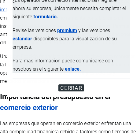
¿Es operador de comercio internacional? registre
En el
comercio internacional
, especialmente en empresas de
ahora su empresa, únicamente necesita completar el
importación
y
exportación
en Ecuador, el presupuesto
siguiente
formulario.
empresarial no es solo una herramienta contable, sino un
instrumento estratégico para la toma de decisiones. Permite
Revise las versiones
premium
y las versiones
anticipar costos logísticos, aranceles, impuestos, variaciones
estandar
disponibles para la visualización de su
del tipo de cambio y necesidades de capital de trabajo.
empresa.
Una planificación financiera adecuada es clave para mantener
Para más información puede comunicarse con
la liquidez, evitar sobrecostos y garantizar la rentabilidad en
nosotros en el siguiente
enlace.
operaciones que suelen involucrar múltiples actores y
mercados internacionales.
CERRAR
Importancia del presupuesto en el
comercio exterior
Las empresas que operan en comercio exterior enfrentan una
alta complejidad financiera debido a factores como tiempos de