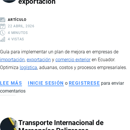
exportación
PAÍS
TRAS
LA
ARTÍCULO
LEY
22 ABRIL, 2026
DE
4 MINUTOS
4 VISTAS
EFICIENCIA
ECONÓMICA
Guía para implementar un plan de mejora en empresas de
Y
importación
,
exportación
y
comercio exterior
en Ecuador.
GENERACIÓN
Optimiza
logística
, aduanas, costos y procesos empresariales.
DE
EMPLEO
LEE MÁS
SOBRE
INICIE SESIÓN
o
REGISTRESE
para enviar
comentarios
PLAN
DE
MEJORA
EMPRESARIAL:
Transporte Internacional de
EMPRESAS