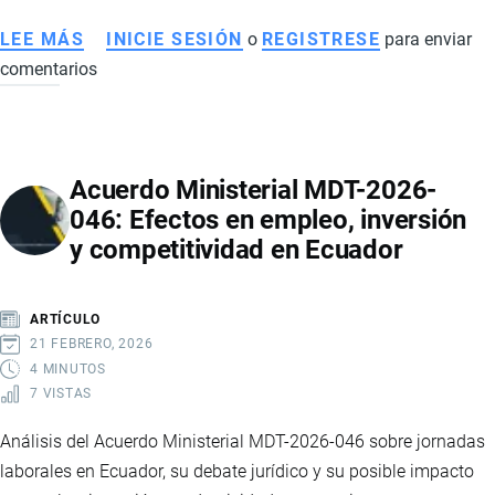
LEE MÁS
SOBRE
INICIE SESIÓN
o
REGISTRESE
para enviar
comentarios
CULTURA
ORGANIZACIONAL:
LA
CLAVE
Acuerdo Ministerial MDT-2026-
PARA
046: Efectos en empleo, inversión
LA
y competitividad en Ecuador
COMPETITIVIDAD
GLOBAL
ARTÍCULO
21 FEBRERO, 2026
4 MINUTOS
7 VISTAS
Análisis del Acuerdo Ministerial MDT-2026-046 sobre jornadas
laborales en Ecuador, su debate jurídico y su posible impacto