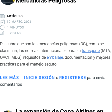
Mercancías Peligrosas
DE
IMPORTACIÓN
Y
ARTÍCULO
EXPORTACIÓN
10 MARZO, 2026
4 MINUTOS
3 VISTAS
Descubre qué son las mercancías peligrosas (DG), cómo se
clasifican, las normas internacionales para su
transporte
(IATA,
OACI, IMDG), requisitos de
embalaje
, documentación y mejores
prácticas para el manejo seguro.
LEE MÁS
SOBRE
INICIE SESIÓN
o
REGISTRESE
para enviar
comentarios
TRANSPORTE
INTERNACIONAL
DE
MERCANCÍAS
La expansión de Copa Airlines en
PELIGROSAS