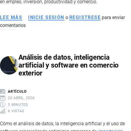
en empleo, inversión, productividad y comercio.
LEE MÁS
SOBRE
INICIE SESIÓN
o
REGISTRESE
para enviar
comentarios
ACUERDO
MINISTERIAL
MDT-
2026-
Análisis de datos, inteligencia
046:
artificial y software en comercio
EFECTOS
exterior
EN
EMPLEO,
INVERSIÓN
ARTÍCULO
Y
20 ABRIL, 2026
COMPETITIVIDAD
5 MINUTOS
6 VISTAS
EN
ECUADOR
Cómo el análisis de datos, la inteligencia artificial y el uso de