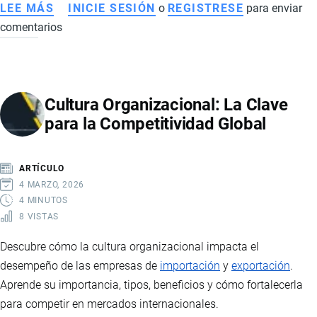
LEE MÁS
SOBRE
INICIE SESIÓN
o
REGISTRESE
para enviar
comentarios
OPERACIONES
CONTRA
NARCOTRÁFICO
EN
Cultura Organizacional: La Clave
ECUADOR:
para la Competitividad Global
TOQUE
DE
QUEDA,
ARTÍCULO
ALIANZAS
4 MARZO, 2026
Y
4 MINUTOS
8 VISTAS
OFENSIVA
REGIONAL
Descubre cómo la cultura organizacional impacta el
desempeño de las empresas de
importación
y
exportación
.
Aprende su importancia, tipos, beneficios y cómo fortalecerla
para competir en mercados internacionales.