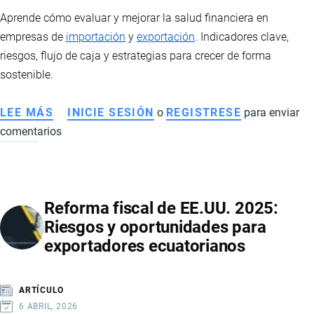
Aprende cómo evaluar y mejorar la salud financiera en
empresas de
importación
y
exportación
. Indicadores clave,
riesgos, flujo de caja y estrategias para crecer de forma
sostenible.
LEE MÁS
SOBRE
INICIE SESIÓN
o
REGISTRESE
para enviar
comentarios
CÓMO
EVALUAR
LA
SALUD
Reforma fiscal de EE.UU. 2025:
FINANCIERA
Riesgos y oportunidades para
EN
exportadores ecuatorianos
EMPRESAS
DE
IMPORTACIÓN
ARTÍCULO
Y
6 ABRIL, 2026