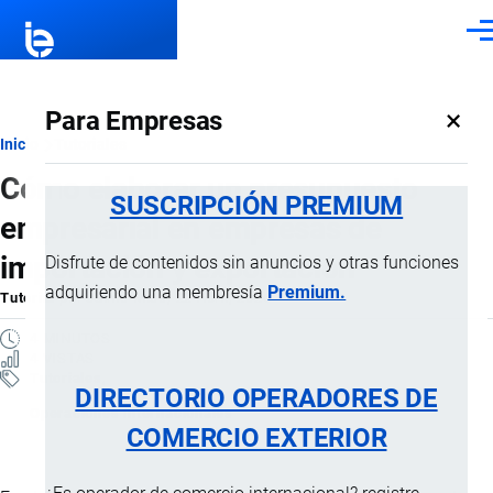
Pasar al contenido principal
Men
×
Para Empresas
Ruta
Inicio
Tutoriales
Cómo elaborar un presupuesto
de
SUSCRIPCIÓN PREMIUM
empresarial en empresas de
navegación
importación y exportación
Disfrute de contenidos sin anuncios y otras funciones
adquiriendo una membresía
Premium.
Tutorial
por
Jaime Mise
, 22 Abril, 2026
4 MINUTOS
4 VISTAS
Tutoriales
DIRECTORIO OPERADORES DE
Operaciones internacionales
COMERCIO EXTERIOR