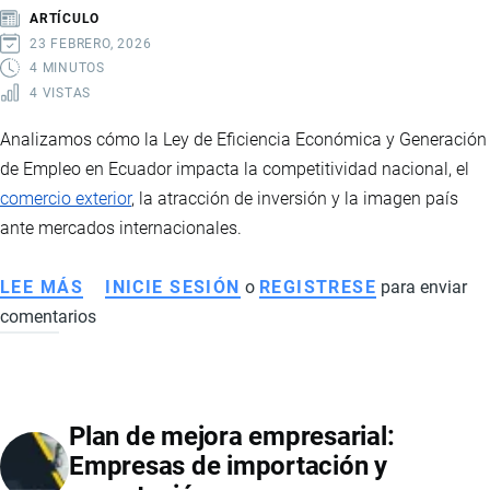
EXPORTADORES
ARTÍCULO
ECUATORIANOS
23 FEBRERO, 2026
4 MINUTOS
4 VISTAS
Analizamos cómo la Ley de Eficiencia Económica y Generación
de Empleo en Ecuador impacta la competitividad nacional, el
comercio exterior
, la atracción de inversión y la imagen país
ante mercados internacionales.
LEE MÁS
SOBRE
INICIE SESIÓN
o
REGISTRESE
para enviar
comentarios
COMPETITIVIDAD,
COMERCIO
INTERNACIONAL
Y
Plan de mejora empresarial:
LA
Empresas de importación y
IMAGEN