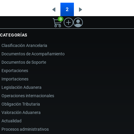
AIRLINES
2
Página
Siguiente
Paginación
EN
0
anterior
página
ECUADOR
Y
CATEGORÍAS
SU
Clasificación Arancelaria
EFECTO
Documentos de Acompañamiento
EN
Documentos de Soporte
EL
TRANSPORTE
Exportaciones
AÉREO
Importaciones
Legislación Aduanera
Operaciones internacionales
Obligación Tributaria
Valoración Aduanera
Actualidad
Procesos administrativos