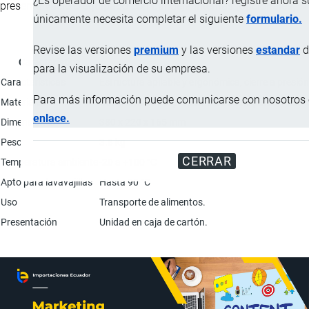
¿Es operador de comercio internacional? registre ahora 
presenta vacío o equipado con bandeja internas (opcionales).
únicamente necesita completar el siguiente
formulario.
Revise las versiones
premium
y las versiones
estandar
d
Característica
para la visualización de su empresa.
Características
Estructura apilable y ergonómica, cierre a presi
Para más información puede comunicarse con nosotros e
Materiales
Cobertura de polipropileno de doble pared; Rellen
enlace.
Dimensiones
380 x 220 x 165 mm
Peso
3.8 kg
CERRAR
Temperatura ambiente
-20 a +100 °C
Apto para lavavajillas
Hasta 90 °C
Uso
Transporte de alimentos.
Presentación
Unidad en caja de cartón.