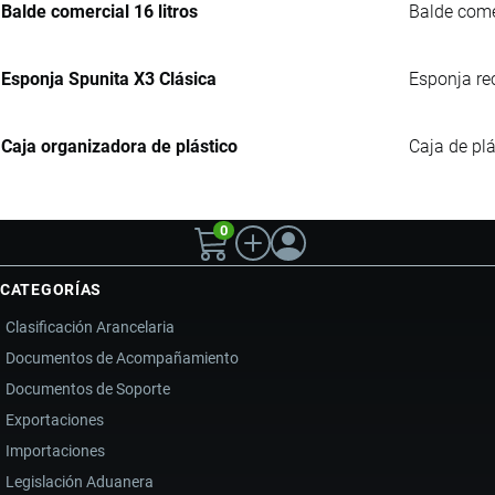
Balde comercial 16 litros
Balde comer
Esponja Spunita X3 Clásica
Esponja re
Caja organizadora de plástico
Caja de plá
0
CATEGORÍAS
Clasificación Arancelaria
Documentos de Acompañamiento
Documentos de Soporte
Exportaciones
Importaciones
Legislación Aduanera