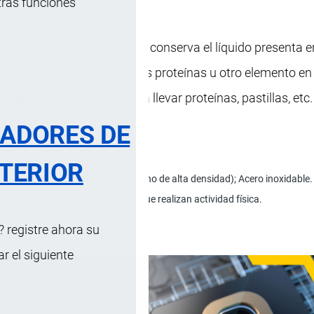
tras funciones
ico y el cuerpo en donde se conserva el líquido presenta e
dable que permite mezclar las proteínas u otro elemento en 
iene compartimientos para llevar proteínas, pastillas, etc.
RADORES DE
Descripción
TERIOR
ro termoplástico); HDPE (polietileno de alta densidad); Acero inoxidable.
 líquido, diseñado para personas que realizan actividad física.
5, 26, 28, 32 y 45 onzas.
 registre ahora su
 el siguiente