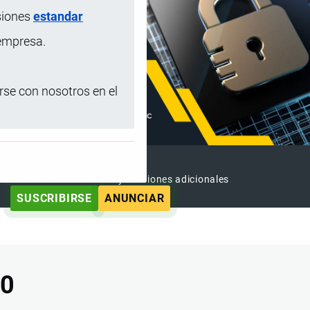
siones
estandar
 empresa.
se con nosotros en el
SUSCRIPCIÓN PREMIUM
e contenido sin anuncios y funciones adicionales
SUSCRIBIRSE
ANUNCIAR
00