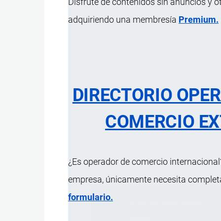
Disfrute de contenidos sin anuncios y o
adquiriendo una membresía
Premium.
Tomatodo de polipropileno, lleva p
interior una bolita de acero inoxi
como también en la parte inferior t
DIRECTORIO OPE
Característica
COMERCIO EX
Composición
Polipropileno; TPE (elastóme
Uso
Se usa para llevar cualquier
Presentación
Unidad, frascos de 20, 24, 2
¿Es operador de comercio internacional?
empresa, únicamente necesita completar
formulario.