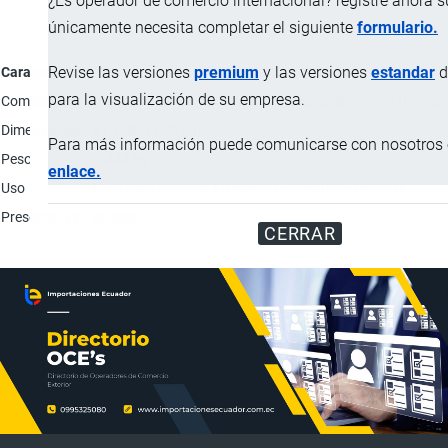
¿Es operador de comercio internacional? registre ahora 
únicamente necesita completar el siguiente
formulario.
Revise las versiones
premium
y las versiones
estandar
d
Característica
Descripción
para la visualización de su empresa.
Composición
Material plástico 100% virgen: Polipropileno (PP); Homopo
Dimensiones
61 x 28.3 x 23 cm
Para más información puede comunicarse con nosotros e
Peso
0.444 kg
enlace.
Uso
Ideal para recostar al bebe al momento de bañarlo.
Presentación
Unidad.
CERRAR