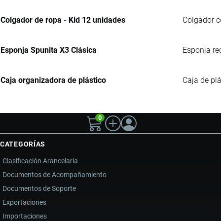
Colgador de ropa - Kid 12 unidades
Colgador co
Esponja Spunita X3 Clásica
Esponja re
Caja organizadora de plástico
Caja de plá
0
CATEGORÍAS
Clasificación Arancelaria
Documentos de Acompañamiento
Documentos de Soporte
Exportaciones
Importaciones