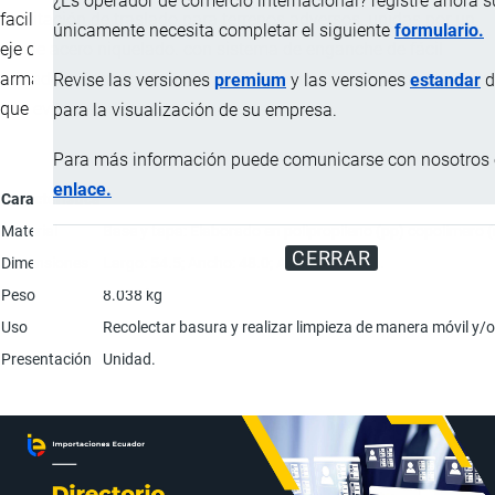
¿Es operador de comercio internacional? registre ahora 
facilitación de traslado para terrenos adversos, unidas por un
únicamente necesita completar el siguiente
formulario.
eje de acero niquelado. con sistema de enganche de fácil
armado y desarmado, en la parte superior posee pines de acero
Revise las versiones
premium
y las versiones
estandar
d
que evitan su desgaste.
para la visualización de su empresa.
Para más información puede comunicarse con nosotros e
enlace.
Característica
Material
Base y tapa: Elaborado en polipropileno (pp) copolímero 
CERRAR
Dimensiones
Largo: 54.5; Ancho: 48.0; Altura: 93.5 cm.
Peso
8.038 kg
Uso
Recolectar basura y realizar limpieza de manera móvil y
Presentación
Unidad.