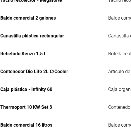
Tacho recolector - Megaforte
Tacho reco
Balde comercial 2 galones
Balde comer
Canastilla plástica rectangular
Canastilla
Bebetodo Kenzo 1.5 L
Botella reu
Contenedor Bio Life 2L C/Cooler
Artículo de
Caja plástica - Infinity 60
Caja organ
Thermoport 10 KW Set 3
Contenedor 
Balde comercial 16 litros
Balde comer