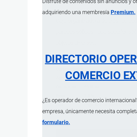
Disfrute de contenidos sin anuncios y o
adquiriendo una membresía
Premium.
Caja organizadora de plástico pol
paredes sólidas, tapa superior sóli
objetos diversos.
DIRECTORIO OPE
Característica
COMERCIO EX
Ancho
60 cm
Capacidad
60 litros
Peso
1.5 kg
¿Es operador de comercio internacional?
Uso
Organizar objetos diversos e
empresa, únicamente necesita completar
Presentación
Unidad.
formulario.