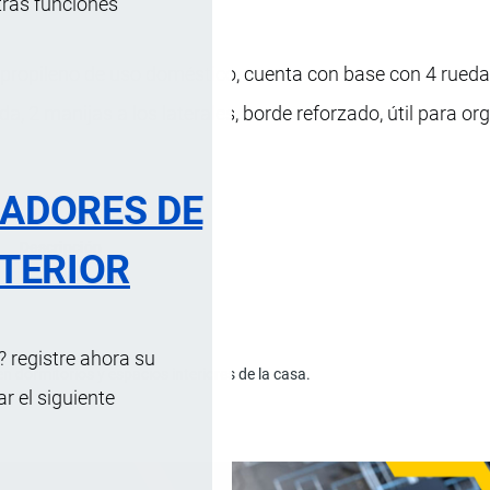
tras funciones
ipropileno de uso doméstico, cuenta con base con 4 rueda
da, 2 manijas a los laterales, borde reforzado, útil para or
RADORES DE
Descripción
TERIOR
 registre ahora su
n dormitorios y espacios interiores de la casa.
 el siguiente