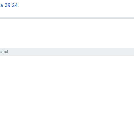
da 39.24
pañol