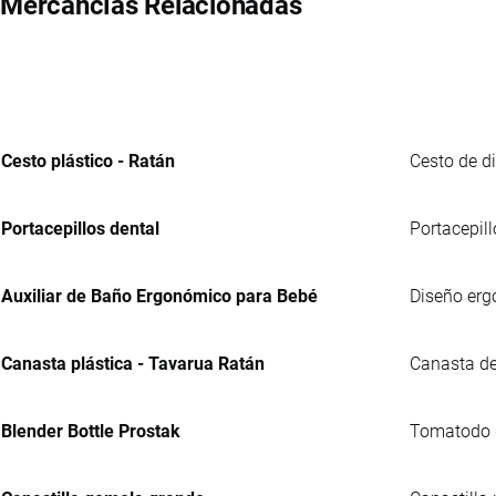
Mercancías Relacionadas
Cesto plástico - Ratán
Cesto de d
Portacepillos dental
Portacepill
Auxiliar de Baño Ergonómico para Bebé
Diseño erg
Canasta plástica - Tavarua Ratán
Canasta de
Blender Bottle Prostak
Tomatodo de