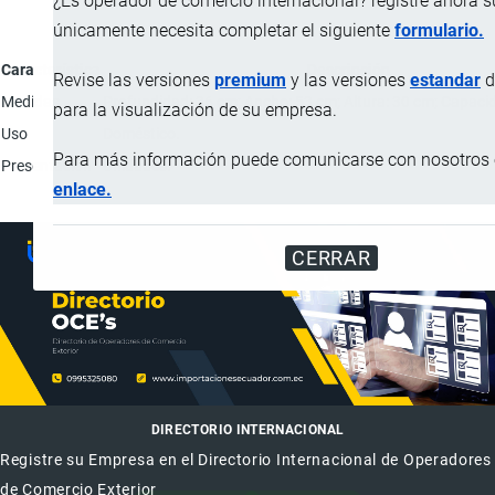
¿Es operador de comercio internacional? registre ahora 
únicamente necesita completar el siguiente
formulario.
Característica
Descripción
Revise las versiones
premium
y las versiones
estandar
d
Medidas
Profundidad: 36 cm; Ancho: 53 cm; Altura: 30 cm; Capacida
para la visualización de su empresa.
Uso
Doméstico.
Para más información puede comunicarse con nosotros e
Presentación
Unidades.
enlace.
CERRAR
DIRECTORIO INTERNACIONAL
Registre su Empresa en el Directorio Internacional de Operadores
de Comercio Exterior